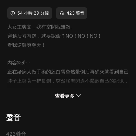
54 小時 29 分鐘
423 聲音
大女主爽文，我有空間我無敵。
穿越后被替嫁，就要認命？NO！NO！NO！
看我逆襲爽翻天！
內容簡介：
正在給病人做手術的殷白雪突然暈倒后再醒來就看到自己
脖子上架著一把長劍，突然腦海閃過不屬於自己的記憶，
原來自己這是穿越了！
查看更多
父親正三品，母親死后父親再娶，原主的生活就過得連個
丫鬟也不如，這次嫁人是替自己妹妹殷素素奪位失敗的三
聲音
皇子，還是個殘廢這母女倆真是心狠，看來還是得自己謀
出路，突然她察覺到這三皇子的腿不對勁。
423聲音
“等等，你的腿能治！”