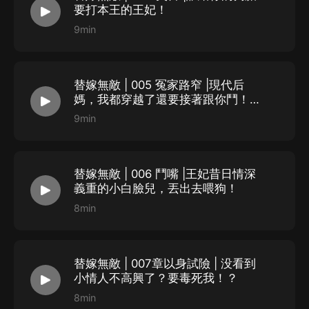
要打本王的王妃！
9min
替嫁無敵 | 005 冤家路窄 |現代后
媽，我都穿越了還要接著跟你鬥！來
吧，不死不休！
9min
替嫁無敵 | 006 鬥嘴 |王妃昔日情深
義重的小白臉兒，丟出去喂狗！
8min
替嫁無敵 | 007章以身試險 | 没看到
小情人不高興了？要毒死我！？
8min