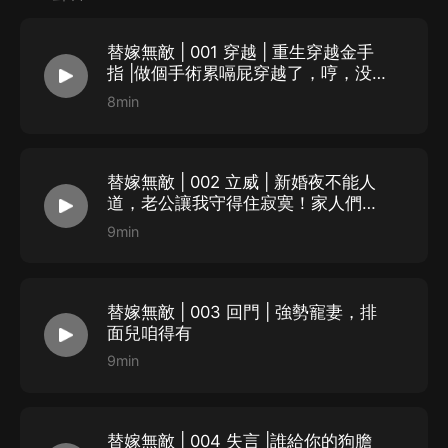
能治？
替嫁無敵 | 001 穿越 | 重生穿越金手
“王妃當真以為，我不敢殺了你？”
指 |做個手術累嗝屁穿越了，哼，没
“王爺，你這腿雖說不能動，但是還是熱的，完全是因為
我你得截肢！
8min
中了毒！”殷白雪隨手拿起床榻邊的繡花針，在燭火上烤
了一下，按了個穴位，便紮了進去。
“嘶——”顧彥廷下意識的吸了口涼氣，一臉震驚的盯著殷
替嫁無敵 | 002 立威 | 新婚夜不能人
道，老公讓我守得住寂寞！家人們，
白雪，看來傳聞並不能全信，他的王妃有意思。
誰懂啊！
9min
主播介紹：
慕溪園園
替嫁無敵 | 003 回門 | 強勢寵妻，排
喜馬拉雅官方認證：廣播劇月度優質主播
面兒咱得有
喜馬拉雅官方認證：有聲書月度優質主播
9min
全賽道主播，作品覆蓋男頻類小說、女頻類小說、懸疑
類、都市類、玄幻類、古言等超百萬播放作品，歡迎您訪
替嫁無敵 | 004 失言 |誰給你的狗膽
問園園的主頁，更多精彩內容等你來喲~