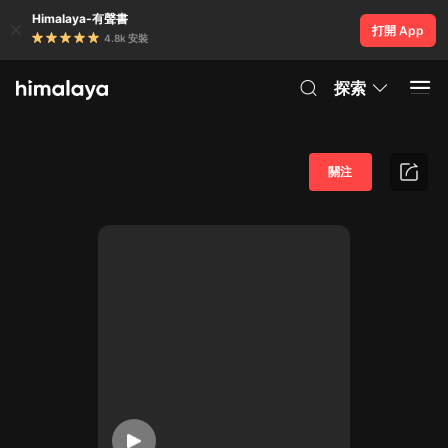
Himalaya-有聲書
打開 App
4.8k 安裝
探索
關注