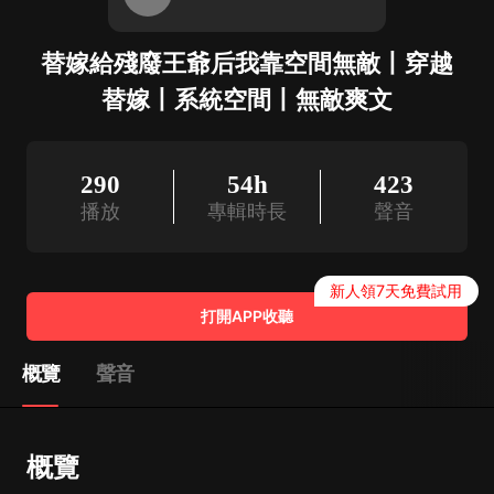
替嫁給殘廢王爺后我靠空間無敵丨穿越
替嫁丨系統空間丨無敵爽文
290
54h
423
播放
專輯時長
聲音
新人領7天免費試用
打開APP收聽
概覽
聲音
概覽