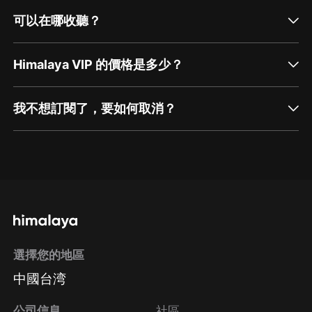
可以在哪收聽？
Himalaya VIP 的價格是多少？
我不想訂閱了，要如何取消？
通過網頁端訂閱如何取消？
點擊這裡
通過手機端訂閱如何取消？
選擇您的地區
Apple Store取消訂閱
中國台湾
方法
Google Play取消訂閱方法
公司信息
社區