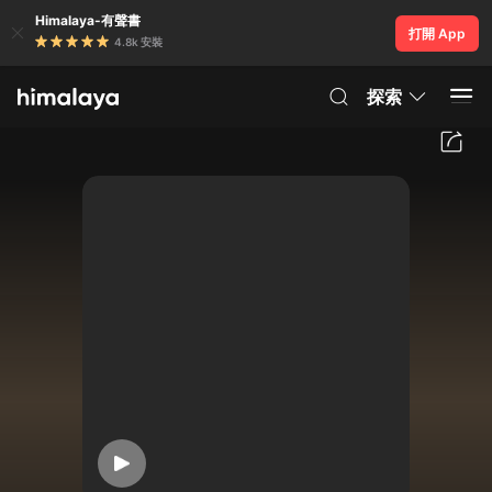
Himalaya-有聲書
打開 App
4.8k 安裝
探索