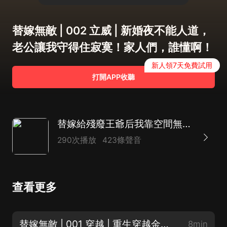
替嫁無敵 | 002 立威 | 新婚夜不能人道，
老公讓我守得住寂寞！家人們，誰懂啊！
新人領7天免費試用
打開APP收聽
替嫁給殘廢王爺后我靠空間無敵丨穿越替嫁丨系統空間丨無敵爽文
290次播放
423條聲音
查看更多
替嫁無敵 | 001 穿越 | 重生穿越金手指 |做個手術累嗝屁穿越了，哼，没我你得截肢！
8min