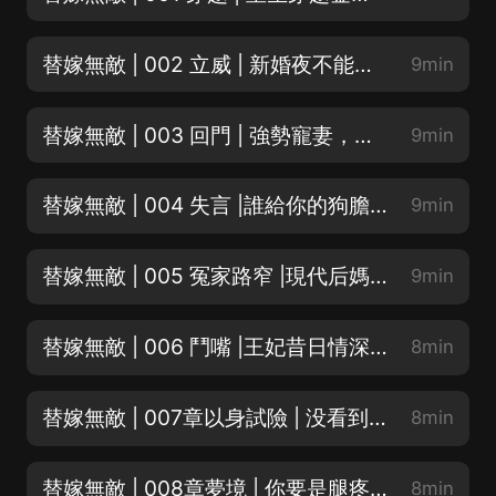
替嫁無敵 | 002 立威 | 新婚夜不能人道，老公讓我守得住寂寞！家人們，誰懂啊！
9min
替嫁無敵 | 003 回門 | 強勢寵妻，排面兒咱得有
9min
替嫁無敵 | 004 失言 |誰給你的狗膽要打本王的王妃！
9min
替嫁無敵 | 005 冤家路窄 |現代后媽，我都穿越了還要接著跟你鬥！來吧，不死不休！
9min
替嫁無敵 | 006 鬥嘴 |王妃昔日情深義重的小白臉兒，丟出去喂狗！
8min
替嫁無敵 | 007章以身試險 | 没看到小情人不高興了？要毒死我！？
8min
替嫁無敵 | 008章夢境 | 你要是腿疼就别那麼多廢話
8min