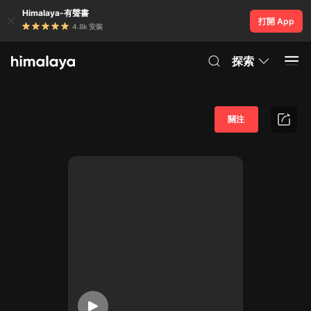
Himalaya-有聲書
打開 App
4.8k 安裝
探索
關注