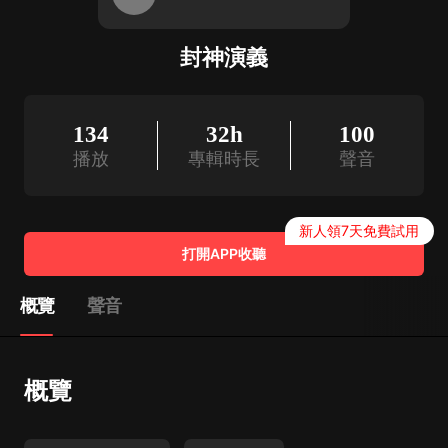
封神演義
134
32h
100
播放
專輯時長
聲音
新人領7天免費試用
打開APP收聽
概覽
聲音
概覽