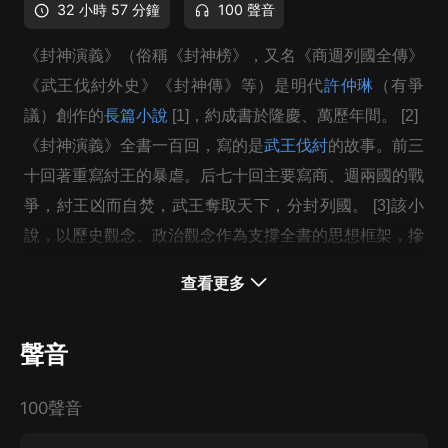
32 小時 57 分鐘
100 聲音
《封神演義》（俗稱《封神榜》，又名《商週列國全傳》
《武王伐紂外史》《封神傳》等）是明代
許仲琳
（有爭
議）創作的
長篇小說
[1]
，約成書於隆慶、萬歷年間。
[2]
《封神演義》全書一百回，寫的是
武王伐紂
的故事。前三
十回著重寫紂王的暴虐。后七十回主要寫商、週兩國的戰
爭，紂王凶而自焚，武王奪取天下，分封列國。
[3]
該小
說，以歷史觀念、政治觀念作為支撐全書的思想框架，摻
雜了很多宏大的想象，表現了作者對於仁君賢主的擁護和
查看更多
讚頌以及對於無道昏君的不滿和反抗。
聲音
100聲音