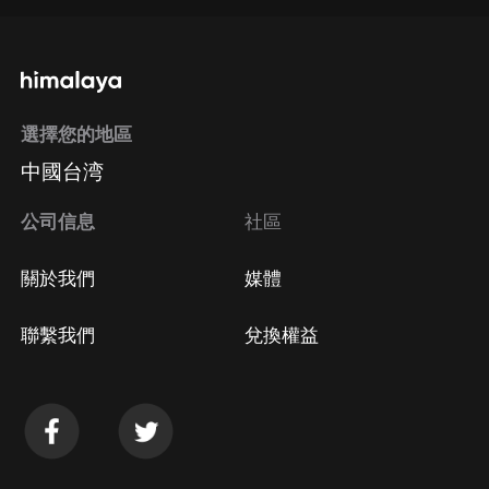
通過手機端訂閱如何取消？
選擇您的地區
Apple Store取消訂閱
中國台湾
方法
Google Play取消訂閱方法
公司信息
社區
關於我們
媒體
聯繫我們
兌換權益