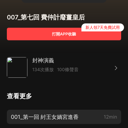
007_第七回 費仲計廢薑皇后
新人領7天免費試用
打開APP收聽
封神演義
134次播放
100條聲音
查看更多
001_第一回 紂王女媧宮進香
12min