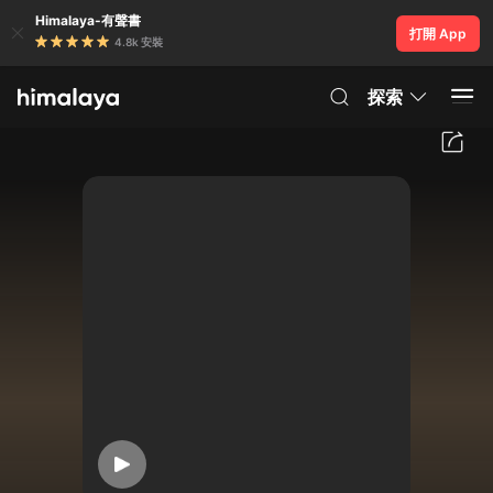
Himalaya-有聲書
打開 App
4.8k 安裝
探索