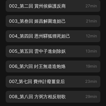
002_第二回 賞州侯蘇護反商
27min
003_第叁回 姬昌解圍進妲己
21min
004_第四回 恩州驛狐狸死妲己
12min
005_第五回 雲中子進劍除妖
13min
006_第六回 紂王無道造炮烙
19min
007_第七回 費仲計廢薑皇后
23min
008_第八回 方弼方相反朝歌
29min