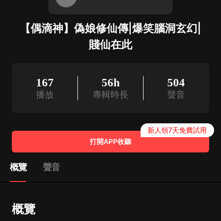
【偶滴神】偽娘修仙傳|爆笑腦洞玄幻|
賤仙在此
167
56h
504
播放
專輯時長
聲音
新人領7天免費試用
打開APP收聽
概覽
聲音
概覽