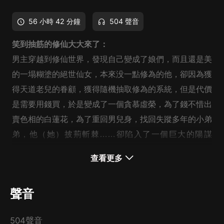
56 小時 42 分鐘
504 聲音
笑到抽筋的修仙大大來了：
男主
穿越到修仙世界，發現自己變成了娘們，而且還是美
的一塌糊塗的絕世仙女，本來没一點修為的他，卻因為獲
得天道老兒的眷顧，獲得隨機抽取修為的系統，但是代價
是需要用錢買，於是變成了一個貪慕虛榮，為了錢不惜出
賣色相的白蓮花，為了重回男兒身，找回失蹤多年的小弟
弟，他（她）披荊斬棘……卻陷入了一個巨大的陽謀
中……
查看更多
聲音
504聲音