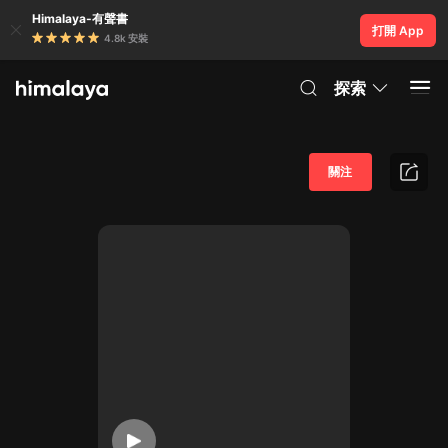
Himalaya-有聲書
打開 App
4.8k 安裝
探索
關注