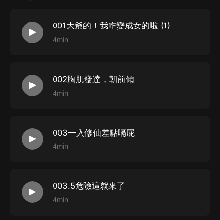
001大爺的！我咋變成女的啦 (1)
4min
002胸肌發達，朝前傾
4min
003一入修仙差點嗝屁
4min
003.5危險這就來了
4min