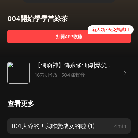
004開始學學當綠茶
新人領7天免費試用
打開APP收聽
【偶滴神】偽娘修仙傳|爆笑腦洞玄幻|賤仙在此
167次播放
504條聲音
查看更多
001大爺的！我咋變成女的啦 (1)
4min