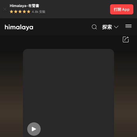
Himalaya-有聲書
打開 App
4.8k 安裝
探索