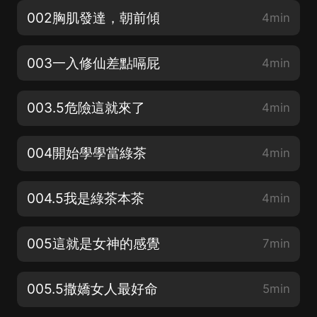
002胸肌發達，朝前傾
4min
003一入修仙差點嗝屁
4min
003.5危險這就來了
4min
004開始學學當綠茶
4min
004.5我是綠茶本茶
4min
005這就是女神的感覺
7min
005.5撒嬌女人最好命
5min