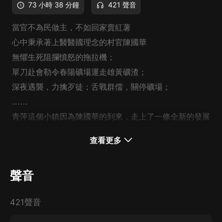
73 小時 38 分鐘
421 聲音
當官不為民做主，不如回家賣紅薯
心中秉承著上醫醫國理念的村官陳國華
無懼生死阻攔憤怒的拖拉機；
單刀赴會勒令春陽礦場運走雄黃礦渣；
深夜遇襲，力擒歹徒；舌戰群儒，關停礦場；
……
青萍這個小鎮因為陳國華的到來，走上了一條全新的發展
道路，也讓陳國華步步走上了青雲之路。
查看更多
聲音
421聲音