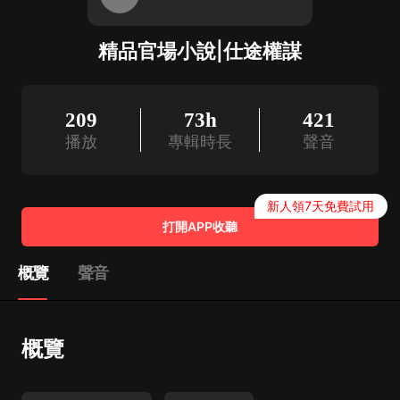
精品官場小說|仕途權謀
209
73h
421
播放
專輯時長
聲音
新人領7天免費試用
打開APP收聽
概覽
聲音
概覽