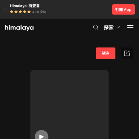
Himalaya-有聲書
打開 App
4.8k 安裝
探索
關注