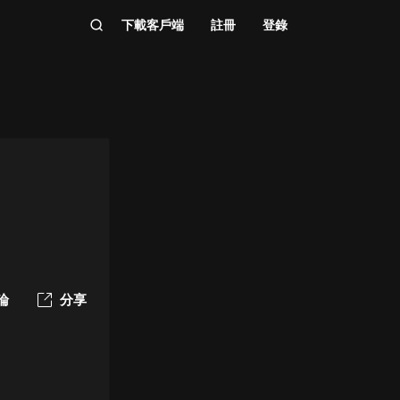
下載客戶端
註冊
登錄
論
分享