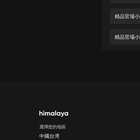
經典名著
人物傳記
精品官場小說
電影
生活
精品官場小說
英語
日語
課程
少兒教育
二次元
教育培訓
IT科技
選擇您的地區
汽車
中國台湾