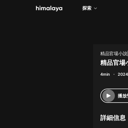
探索
全部
小說
個人成長
精品官場小說
相聲評書
精品官場小
兒童
4min
2024
歷史
情感治愈
播放
健康養生
商業財經
詳細信息
廣播劇