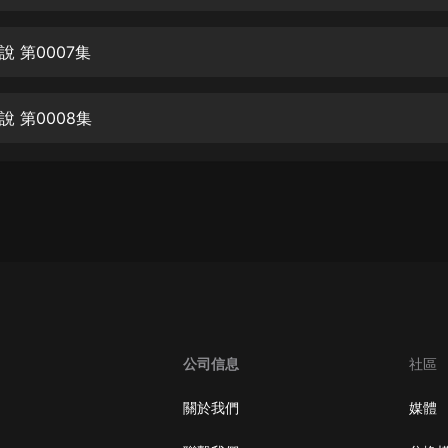
生命科學篇1-2·猴子警長科學探案記|
寶寶巴士科普
寶寶巴士
 第0007集
【新民間劇場】我的老千江湖｜ 有聲
的紫襟｜ 魔幻千手
 第0008集
有聲的紫襟
《夜色鋼琴曲》
夜色鋼琴曲趙海洋
太荒吞天訣丨熱血玄幻丨紫襟領銜有
聲劇
有聲的紫襟
嫡女貴嫁 | 一刀蘇蘇團隊制作 | 古言
宮鬥重生爽文 多人有聲劇
公司信息
社區
一刀蘇蘇
中國大案紀實 | 每日一驚案！真實案
關於我們
媒體
件恐怖刑偵尚文
大舌頭尚文