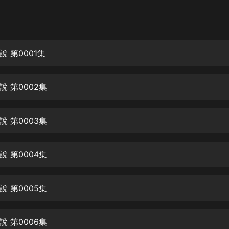
灰姑娘音樂
郭德綱於謙相聲全集
德雲社郭德綱相聲VIP
 第0001集
安全警長啦咘啦哆·假期篇|新篇章加
更|寶寶巴士故事
 第0002集
寶寶巴士
凡人修仙傳|楊洋主演影視原著|薑廣
濤配音多播版本
 第0003集
光合積木
 第0004集
摸金天師【第一季】（紫襟演播）
有聲的紫襟
 第0005集
無敵六皇子|爆笑穿越|無敵流皇子|安
燃領銜有聲小說
安燃
 第0006集