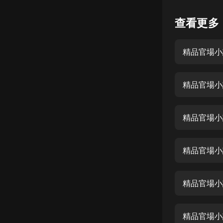
懸疑
查看更多
科幻
精品官場小說
好書精講
外語
精品官場小說
耽美
認知思維
精品官場小說
人文
音樂
精品官場小說
粵語
精品官場小說
頭條
娛樂
精品官場小說