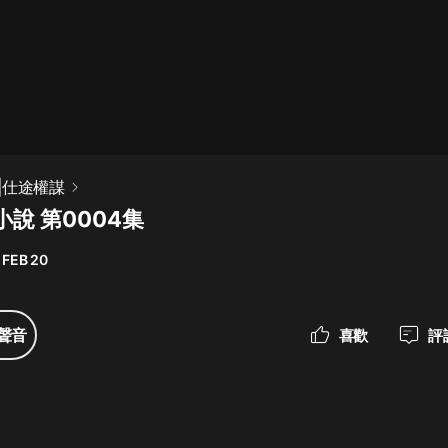
最佳女婿｜都市異能多人有聲劇｜一
種侃侃｜有聲小說
一種侃侃
米小圈上學記:一二三年級 | 暢銷出版
|仕途權謀
物
說 第0004集
米小圈
 FEB 20
破壞者聯盟篇1-4季·猴子警長科學探
案記|寶寶巴士
寶寶巴士
聲音
喜歡
評
大奉打更人丨頭陀淵領銜多人有聲
劇|暢聽全集|王鶴棣、田曦薇主演影
視劇原著|賣報小郎君
頭陀淵講故事
總有這樣的歌只想一個人聽