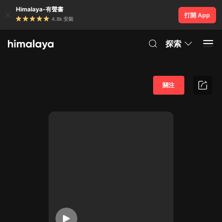
Himalaya-有聲書
打開 App
4.8k 安裝
探索
關注