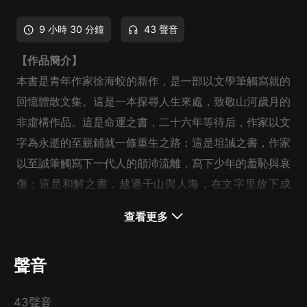
9 小時 30 分鐘
43 聲音
【作品簡介】
本書是青年作家徐海蛟的新作，是一部以文學筆觸寫就的
回憶體散文集。這是一本探尋人生來處，致敬山河歲月的
非虛構作品。這是命運之書，二十六年等待后，作家以文
字為永逝的至親鋪就一條重生之路；這是坦誠之書，作家
以至誠筆觸寫下一代人的顛沛流離，寫下少年的羞恥與哀
傷；這是和解之書，越過千山與人海，在文字里放下成
見，與生活言和；這是一闕生命的深情吟唱，愛與痛，生
查看更多
與死，暗與光，交織成奔湧的長河。真摯素樸，深邃悠
【作者簡介】
長，這是獻給大地與故鄉的歌謠。
聲音
徐海蛟
南方書生，八〇后作家。
43聲音
從大山而往大海，途經落日風聲，途經離别重逢。枯寂