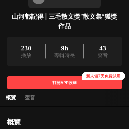
山河都記得 | 三毛散文獎“散文集”獲獎
作品
230
9h
43
播放
專輯時長
聲音
新人領7天免費試用
打開APP收聽
概覽
聲音
概覽