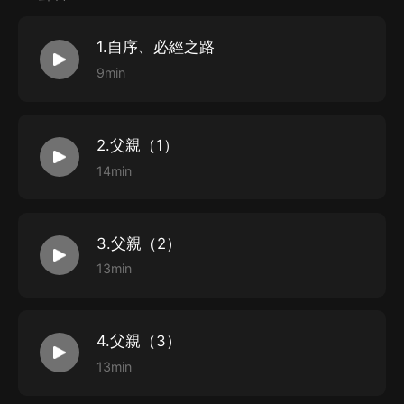
過，盛放過，遭過冷眼，擁抱過知己，在文字里安身立
1.自序、必經之路
命。
9min
著有《故人在紙一方》《寒霜與玫瑰的道路》《别嫌我們
長得慢》《此生有别》等十二部書。曾獲第四屆人民文學
新人獎、浙江省“五個一工程”獎、浙江省“青年文學之星”
2.父親（1）
優秀作品獎、浙江省優秀文學作品獎、儲吉旺文學獎等獎
14min
項。
3.父親（2）
13min
4.父親（3）
13min