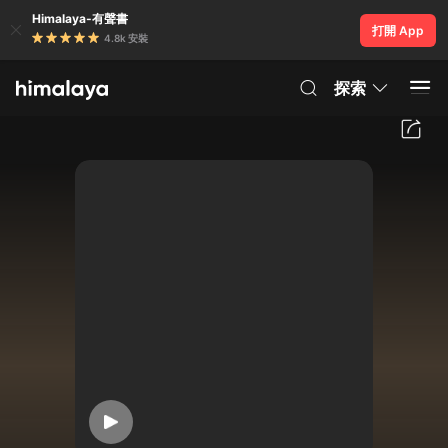
Himalaya-有聲書
打開 App
4.8k 安裝
探索