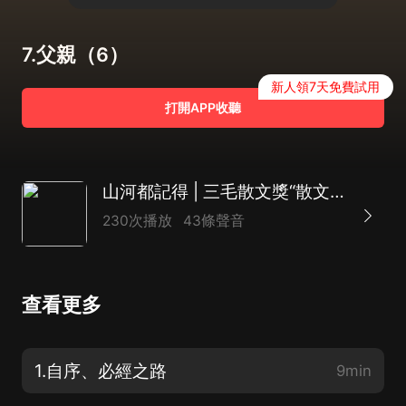
7.父親（6）
新人領7天免費試用
打開APP收聽
山河都記得 | 三毛散文獎“散文集”獲獎作品
230次播放
43條聲音
查看更多
1.自序、必經之路
9min