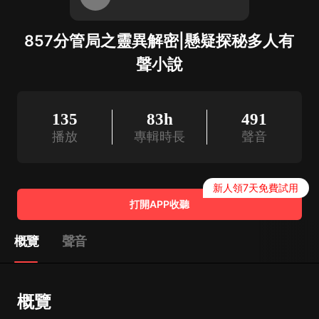
857分管局之靈異解密|懸疑探秘多人有
聲小說
135
83h
491
播放
專輯時長
聲音
新人領7天免費試用
打開APP收聽
概覽
聲音
概覽