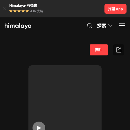
Himalaya-有聲書
打開 App
4.8k 安裝
探索
關注