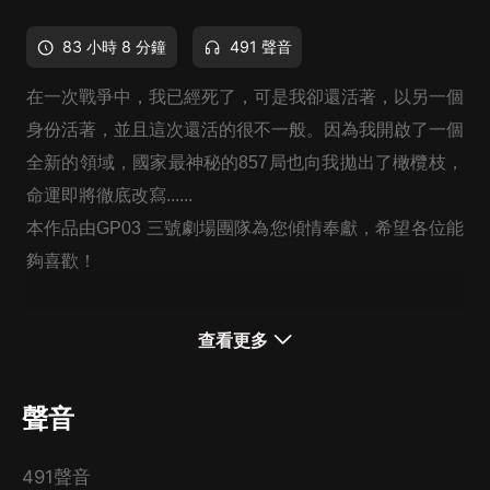
83 小時 8 分鐘
491 聲音
在一次戰爭中，我已經死了，可是我卻還活著，以另一個
身份活著，並且這次還活的很不一般。因為我開啟了一個
全新的領域，國家最神秘的857局也向我拋出了橄欖枝，
命運即將徹底改寫......
本作品由GP03 三號劇場團隊為您傾情奉獻，希望各位能
夠喜歡！
查看更多
聲音
491聲音