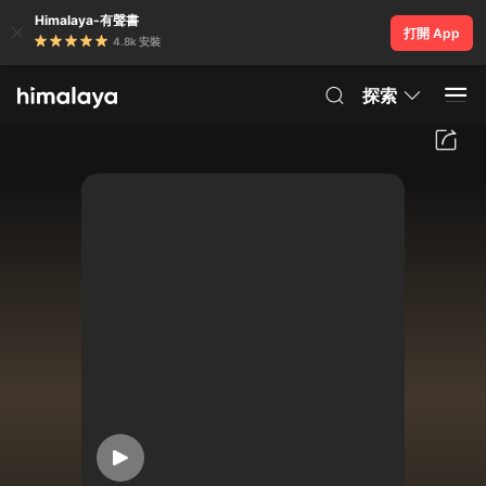
Himalaya-有聲書
打開 App
4.8k 安裝
探索