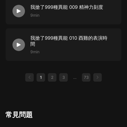
我搶了999種異能 009 精神力刻度
配音導演：雲鶴追
9min
統籌：非湮
審聽：奢靡
后期：葉子
我搶了999種異能 010 酉雞的表演時
美工：燈燈
間
9min
購買須知
1、本作品為付費有聲書，購買成功后，即可收聽。
1
2
3
...
73
2
、版權歸原作者所有，嚴禁翻錄成任何形式，嚴禁在任
何第三方平臺傳播，違者將追究其法律責任。
3
、如在充值／購買環節遇到問題，您可通過頁面右上方
按鈕，將頁面分享至微信內使用微信支付完成購買。
常見問題
4
、在購買過程中，如果您有任何問題，可以按以下步驟
谘詢在線客服：