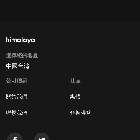
通過網頁端訂閱如何取消？
點擊這裡
通過手機端訂閱如何取消？
選擇您的地區
Apple Store取消訂閱
中國台湾
方法
Google Play取消訂閱方法
公司信息
社區
關於我們
媒體
聯繫我們
兌換權益