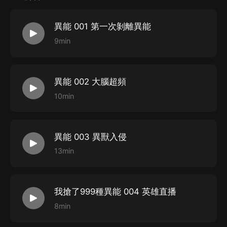
體……
異能 001 第一次剝離異能
又名：我的馬甲不可能有那麼多
9min
CAST
異能 002 大腦超頻
旁白：不可思議的獼猴桃
10min
楊希：沉然
酉雞
/
光明祭司：天花板
巳蛇
/
斷水流：小西瓜
異能 003 異獸入侵
辰龍
/
鉛彈烈焰：塵話
13min
劉源
/
羅狂：羽峰
帽皇
/
魔龍：二白
我搶了999種異能 004 英雄直播
機械戰雄
/
紫翼：姚寧
8min
酸辣粉超人
/
吳子驥：朝陽
李燦陽
/
範鵬：長煬