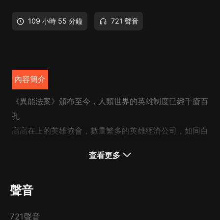
109 小時 55 分鐘
721 聲音
內容簡介
《異能法案》頒布至今，人類世界的英雄制度已經千瘡百
孔
高高在上的英雄協會，數量繁多的英雄經濟公司，如同白
蟻般噬咬人類社會的異能者。
查看更多
楊希，原本只是一條為了救妹妹而奮起的鹹魚，卻最終肩
負了整個人類未來的命運。
聲音
為了掩飾身份建立的裁決組織，卻發展成了橫跨無數位面
的巨頭勢力。
721聲音
隨便扔給小弟的鍛煉異能，卻被他開發成了萬古最強神