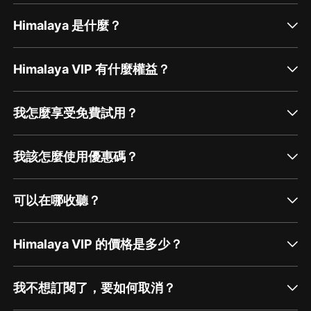
第一步：您可在喜馬拉雅
APP
【賬號
-
聯系客服】中谘詢
Himalaya 是什麼？
在線客服；
第二步：如果您無法聯系上
APP
內在線客服，可關注
Himalaya VIP 有什麼權益？
【喜馬拉雅
APP
】公眾號，通過下方菜單欄里【我的
-
在
線客服】谘詢在線客服；
我怎麼享受免費試用？
第三步：如果在線客服都未取得聯系，也可撥打客服電
話：
400-838-5616
我該怎麼使用優惠碼？
可以在哪收聽？
Himalaya VIP 的價格是多少？
我不想訂閱了，要如何取消？