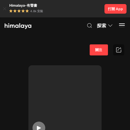
Himalaya-有聲書
打開 App
4.8k 安裝
探索
關注