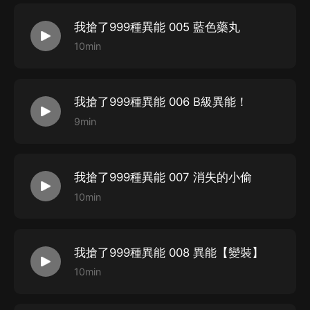
佐佐木
/
微笑：以煦
我搶了999種異能 005 藍色藥丸
葉凡
/
牧樹人：小飛俠
10min
季有容
/
爆裂拳姬：雲鶴追
歐陽燕
/
禮帽人：蘇染
我搶了999種異能 006 B級異能！
錢多多
/
寶兒：入夏
9min
楊飛飛
/
炎蝶：傾夏
林奈雪
/
葉霜：江時暖
維拉
/
布蘭琪：一只風
我搶了999種異能 007 消失的小偷
卯兔
/
嗜血玫瑰：凝霜
10min
楊母
/
丁藍：沐晨熙
STAFF
我搶了999種異能 008 異能【變裝】
10min
原著：霧迪
版權方：閱文集團