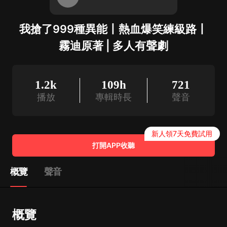
我搶了999種異能丨熱血爆笑練級路丨
霧迪原著 | 多人有聲劇
1.2k
109h
721
播放
專輯時長
聲音
新人領7天免費試用
打開APP收聽
概覽
聲音
概覽