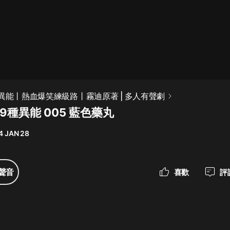
最佳女婿｜都市異能多人有聲劇｜一
種侃侃｜有聲小說
一種侃侃
米小圈上學記:一二三年級 | 暢銷出版
種異能丨熱血爆笑練級路丨霧迪原著 | 多人有聲劇
物
9種異能 005 藍色藥丸
米小圈
4 JAN 28
破壞者聯盟篇1-4季·猴子警長科學探
案記|寶寶巴士
寶寶巴士
聲音
喜歡
評
大奉打更人丨頭陀淵領銜多人有聲
劇|暢聽全集|王鶴棣、田曦薇主演影
視劇原著|賣報小郎君
頭陀淵講故事
總有這樣的歌只想一個人聽