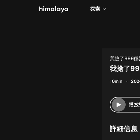
探索
全部
小說
個人成長
我搶了999
相聲評書
我搶了99
兒童
10min
202
歷史
情感治愈
播放
健康養生
商業財經
詳細信息
廣播劇