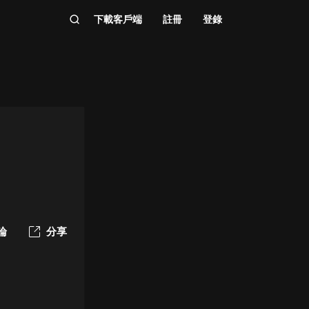
下載客戶端
註冊
登錄
論
分享