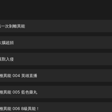
灰姑娘音樂
郭德綱於謙相聲全集
德雲社郭德綱相聲VIP
 第一次剝離異能
安全警長啦咘啦哆·假期篇|新篇章加
更|寶寶巴士故事
 大腦超頻
寶寶巴士
凡人修仙傳|楊洋主演影視原著|薑廣
濤配音多播版本
 異獸入侵
光合積木
種異能 004 英雄直播
摸金天師【第一季】（紫襟演播）
有聲的紫襟
種異能 005 藍色藥丸
無敵六皇子|爆笑穿越|無敵流皇子|安
燃領銜有聲小說
安燃
種異能 006 B級異能！