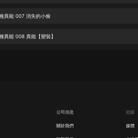
生命科學篇1-2·猴子警長科學探案記|
寶寶巴士科普
寶寶巴士
種異能 007 消失的小偷
【新民間劇場】我的老千江湖｜ 有聲
的紫襟｜ 魔幻千手
種異能 008 異能【變裝】
有聲的紫襟
《夜色鋼琴曲》
夜色鋼琴曲趙海洋
太荒吞天訣丨熱血玄幻丨紫襟領銜有
聲劇
有聲的紫襟
嫡女貴嫁 | 一刀蘇蘇團隊制作 | 古言
宮鬥重生爽文 多人有聲劇
公司信息
社區
一刀蘇蘇
中國大案紀實 | 每日一驚案！真實案
關於我們
媒體
件恐怖刑偵尚文
大舌頭尚文