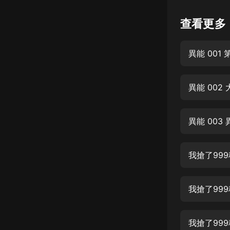
懸疑
查看更多
科幻
異能 001
好書精講
外語
異能 002
耽美
認知思維
異能 003
人文
音樂
我搶了999
粵語
我搶了999
頭條
娛樂
我搶了999