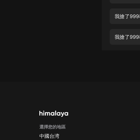
經典名著
人物傳記
我搶了999
電影
生活
我搶了999
英語
日語
課程
少兒教育
二次元
教育培訓
IT科技
選擇您的地區
汽車
中國台湾