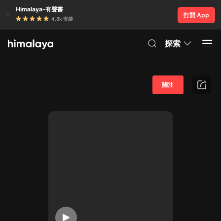
Himalaya-有聲書
打開 App
4.8k 安裝
探索
關注