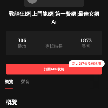
戰龍狂婿|上門龍婿|第一贅婿|最佳女婿
Ai
306
-
1873
播放
專輯時長
聲音
新人領7天免費試用
打開APP收聽
概覽
聲音
概覽