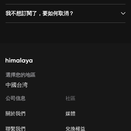
我不想訂閱了，要如何取消？
通過網頁端訂閱如何取消？
點擊這裡
通過手機端訂閱如何取消？
選擇您的地區
Apple Store取消訂閱
中國台湾
方法
Google Play取消訂閱方法
公司信息
社區
關於我們
媒體
聯繫我們
兌換權益