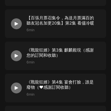
【百張月票召集令，為送月票滿百的
聽友冠名加更20集】第2集 看儘冷暖
6min
《戰龍狂婿》第3集 麒麟殿現（感謝
您的訂閱和收聽）
6min
《戰龍狂婿》第4集 宴會打臉，誰是
廢物（❤感謝訂閱收聽）
6min