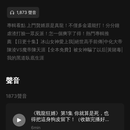
1,873 聲音
專輯看點 上門贅婿原是真龍！不僅多金還能打！分分鐘
虐渣打臉一眾反派！怎一個爽字了得！熱門專輯推
薦 【日更十集】冰山女神愛上我|絕世高手前傳|中化大帝
陳淩VS魔帝陳天涯【全本免費】被女神騙了以后|黃賭毒|
我的黑道臥底生涯
聲音
1873聲音
《戰龍狂婿》第1集 你就算是死，也
得把這身狗皮留下！（收聽完播好評
專輯領好禮）
6min