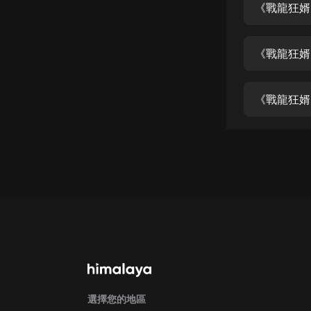
經典名著
《戰龍狂婿
人物傳記
《戰龍狂婿
電影
生活
《戰龍狂婿
英語
日語
課程
少兒教育
二次元
教育培訓
IT科技
汽車
選擇您的地區