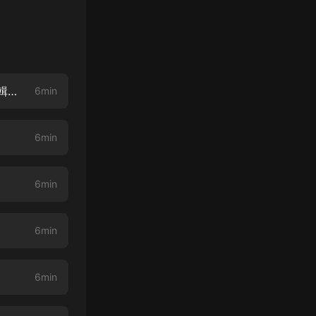
《戰龍狂婿》第1集 你就算是死，也得把這身狗皮留下！（收聽完播好評專輯領好禮）
6min
6min
6min
6min
6min