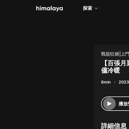
探索
全部
小說
個人成長
戰龍狂婿|上門
相聲評書
【百張月
儘冷暖
兒童
6min
2023
歷史
情感治愈
播放
健康養生
商業財經
詳細信息
廣播劇