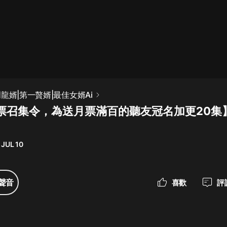
最佳女婿｜都市異能多人有聲劇｜一
種侃侃｜有聲小說
一種侃侃
米小圈上學記:一二三年級 | 暢銷出版
龍婿|第一贅婿|最佳女婿Ai
物
票召集令，為送月票滿百的聽友冠名加更20集】
米小圈
破壞者聯盟篇1-4季·猴子警長科學探
案記|寶寶巴士
 JUL 10
寶寶巴士
大奉打更人丨頭陀淵領銜多人有聲
聲音
喜歡
評
劇|暢聽全集|王鶴棣、田曦薇主演影
視劇原著|賣報小郎君
頭陀淵講故事
總有這樣的歌只想一個人聽