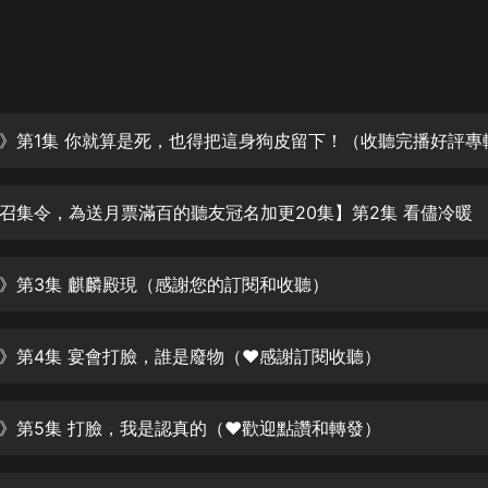
灰姑娘音樂
郭德綱於謙相聲全集
德雲社郭德綱相聲VIP
安全警長啦咘啦哆·假期篇|新篇章加
更|寶寶巴士故事
寶寶巴士
召集令，為送月票滿百的聽友冠名加更20集】第2集 看儘冷暖
凡人修仙傳|楊洋主演影視原著|薑廣
濤配音多播版本
光合積木
》第3集 麒麟殿現（感謝您的訂閱和收聽）
摸金天師【第一季】（紫襟演播）
有聲的紫襟
》第4集 宴會打臉，誰是廢物（❤感謝訂閱收聽）
無敵六皇子|爆笑穿越|無敵流皇子|安
》第5集 打臉，我是認真的（❤歡迎點讚和轉發）
燃領銜有聲小說
安燃