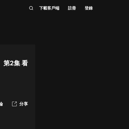
下載客戶端
註冊
登錄
第2集 看
論
分享