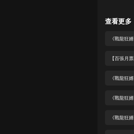
懸疑
查看更多
科幻
好書精講
外語
耽美
【百張月票
認知思維
人文
《戰龍狂婿
音樂
《戰龍狂婿
粵語
頭條
《戰龍狂婿
娛樂