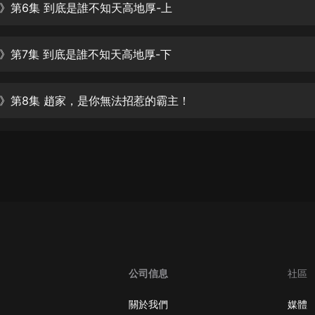
生命科學篇1-2·猴子警長科學探案記|
》第6集 到底是誰不知天高地厚-上
寶寶巴士科普
寶寶巴士
》第7集 到底是誰不知天高地厚-下
【新民間劇場】我的老千江湖｜ 有聲
的紫襟｜ 魔幻千手
有聲的紫襟
》第8集 趙家，是你無法招惹的霸主！
《夜色鋼琴曲》
夜色鋼琴曲趙海洋
太荒吞天訣丨熱血玄幻丨紫襟領銜有
聲劇
有聲的紫襟
嫡女貴嫁 | 一刀蘇蘇團隊制作 | 古言
宮鬥重生爽文 多人有聲劇
一刀蘇蘇
公司信息
社區
中國大案紀實 | 每日一驚案！真實案
件恐怖刑偵尚文
關於我們
媒體
大舌頭尚文