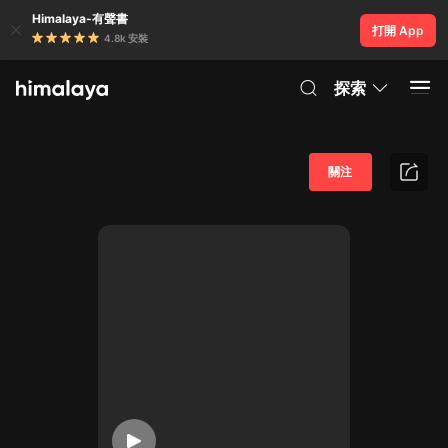
Himalaya-有聲書
打開 App
4.8k 安裝
探索
關注