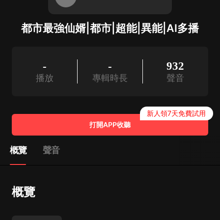
都市最強仙婿|都市|超能|異能|AI多播
-
-
932
播放
專輯時長
聲音
新人領7天免費試用
打開APP收聽
概覽
聲音
概覽