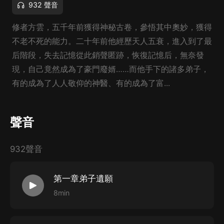
932 聲音
修者方雲，五千年前獲得神秘古卷，參悟其中奧妙，獲得
不老不死的能力。二十年前他經歷天人五衰，進入到了最
后階段，失去記憶從此銷聲匿跡，恢復記憶后，無奈發
現，自己竟然成為了豪門廢婿……而他手下的諸多弟子，
有的成為了人人敬仰的神醫、有的成為了富...
聲音
932聲音
第一章弟子遺願
8min