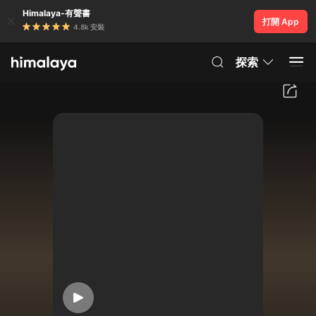
Himalaya-有聲書
打開 App
4.8k 安裝
探索