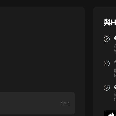
灰姑娘音樂
郭德綱於謙相聲全集
與H
德雲社郭德綱相聲VIP
安全警長啦咘啦哆·假期篇|新篇章加
更|寶寶巴士故事
寶寶巴士
凡人修仙傳|楊洋主演影視原著|薑廣
濤配音多播版本
光合積木
摸金天師【第一季】（紫襟演播）
有聲的紫襟
無敵六皇子|爆笑穿越|無敵流皇子|安
燃領銜有聲小說
9min
安燃