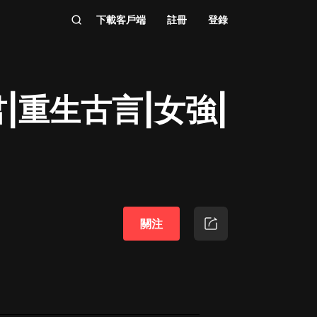
下載客戶端
註冊
登錄
|重生古言|女強|
關注