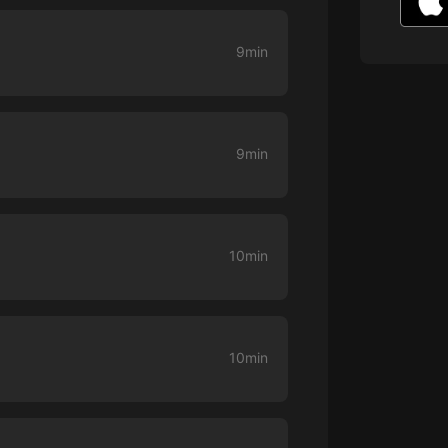
生命科學篇1-2·猴子警長科學探案記|
寶寶巴士科普
寶寶巴士
9min
【新民間劇場】我的老千江湖｜ 有聲
的紫襟｜ 魔幻千手
有聲的紫襟
9min
《夜色鋼琴曲》
夜色鋼琴曲趙海洋
太荒吞天訣丨熱血玄幻丨紫襟領銜有
10min
聲劇
有聲的紫襟
嫡女貴嫁 | 一刀蘇蘇團隊制作 | 古言
宮鬥重生爽文 多人有聲劇
10min
一刀蘇蘇
中國大案紀實 | 每日一驚案！真實案
件恐怖刑偵尚文
大舌頭尚文