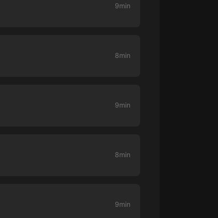
9min
大秦：不裝了，你爹我是秦始皇丨爆
笑穿越丨伍壹劇社多人劇|趙家繼承
人秦朝
伍壹劇社
8min
詭秘之主 | 多人有聲劇丨同名動畫原
著 | 西幻克蘇魯 | 烏賊作品
8082Audio
重生1980：開局迎娶姐姐閨蜜丨頭
陀淵領銜丨重生八零丨精品多人有聲
9min
劇
頭陀淵講故事
成何體統丨雙穿反套路爆笑爽文丨冷
月淺淺&倔強的小紅丨精品多人有聲
劇
o冷月淺淺o
8min
9min