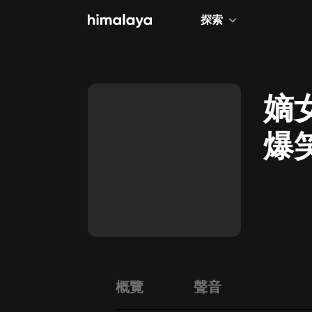
探索
全部
小說
嫡
個人成長
爆笑
相聲評書
兒童
歷史
情感治愈
健康養生
商業財經
概覽
聲音
廣播劇