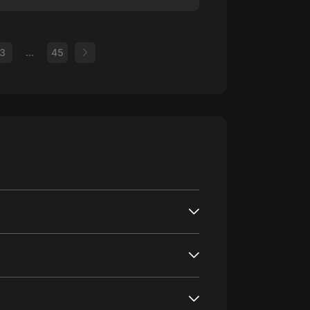
3
...
45