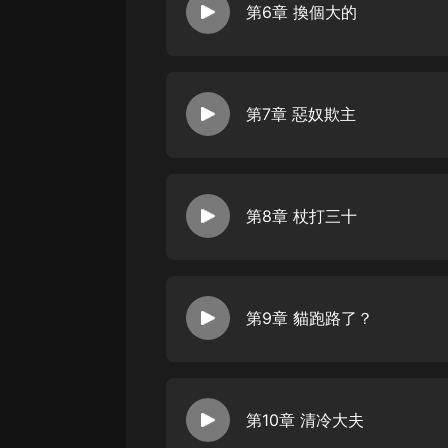
戲曲
第6章 換個大的
旅遊
免費專區
第7章 惡奴欺主
暢銷書
其他
第8章 杖打三十
第9章 貓跑路了？
第10章 清冷大夫