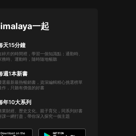
imalaya一起
每天15分鐘
在碎片的時間裡，學習一個知識點；通勤時、
家務時、運動時，隨時隨地暢聽
每週1本新書
優選最新最熱暢銷書，資深編輯精心挑選榜單
佳作，只聽有價值的好書
每年10大系列
商業財經、歷史文化、親子育兒，同系列好書
好課一網打盡，帶你深入探究一個主題