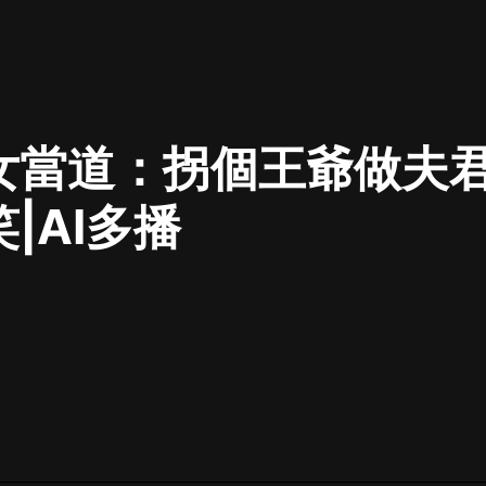
最佳女婿｜都市異能多人有聲劇｜一
種侃侃｜有聲小說
女當道：拐個王爺做夫君
一種侃侃
米小圈上學記:一二三年級 | 暢銷出版
|AI多播
物
米小圈
破壞者聯盟篇1-4季·猴子警長科學探
案記|寶寶巴士
寶寶巴士
大奉打更人丨頭陀淵領銜多人有聲
劇|暢聽全集|王鶴棣、田曦薇主演影
視劇原著|賣報小郎君
頭陀淵講故事
總有這樣的歌只想一個人聽