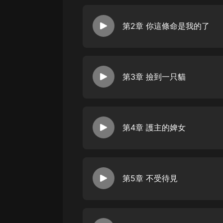
經典名著
人物傳記
第2章 你這條命是我的了
電影
生活
英語
第3章 撿到一只貓
日語
課程
第4章 護主的婢女
少兒教育
二次元
教育培訓
第5章 不受待見
IT科技
汽車