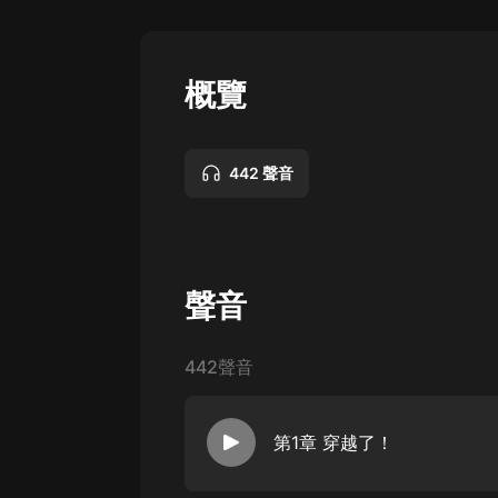
懸疑
科幻
概覽
好書精講
外語
442 聲音
耽美
認知思維
人文
聲音
音樂
442聲音
粵語
頭條
第1章 穿越了！
娛樂