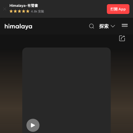
Himalaya-有聲書
打開 App
4.8k 安裝
探索