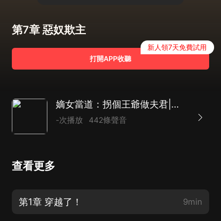
第7章 惡奴欺主
新人領7天免費試用
打開APP收聽
嫡女當道：拐個王爺做夫君|重生古言|女強|爆笑|AI多播
-次播放
442條聲音
查看更多
第1章 穿越了！
9min