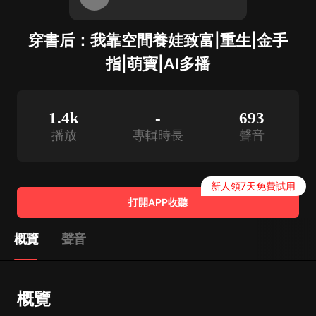
穿書后：我靠空間養娃致富|重生|金手
指|萌寶|AI多播
1.4k
-
693
播放
專輯時長
聲音
新人領7天免費試用
打開APP收聽
概覽
聲音
概覽