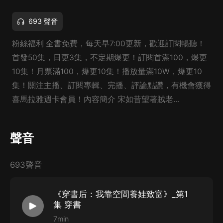
693 聲音
粉絲福利 全書免費，每天早7:00更新，歡迎訂閱暢聽！
首發50集，日更3集，不定期爆更！訂閱首滿100，爆更
10集！月票滿100，爆更10集！播放量滿10W，爆更10
集！關注主播、訂閱專輯、完播、評論點讚，有機會獲得
喜馬拉雅週卡會員！內容簡介 宋如昔望著賊老...
聲音
693聲音
《穿書后：我靠空間養娃致富》_第1
集 穿書
7min