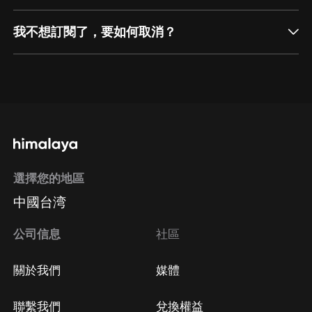
我不想訂閱了，要如何取消？
通過網頁端訂閱如何取消？
點擊這裡
通過手機端訂閱如何取消？
選擇您的地區
Apple Store取消訂閱
中國台湾
方法
Google Play取消訂閱方法
公司信息
社區
關於我們
媒體
聯繫我們
兌換權益