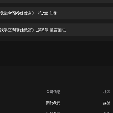
生命科學篇1-2·猴子警長科學探案記|
寶寶巴士科普
寶寶巴士
我靠空間養娃致富》_第7章 仙術
【新民間劇場】我的老千江湖｜ 有聲
的紫襟｜ 魔幻千手
我靠空間養娃致富》_第8章 童言無忌
有聲的紫襟
《夜色鋼琴曲》
夜色鋼琴曲趙海洋
太荒吞天訣丨熱血玄幻丨紫襟領銜有
聲劇
有聲的紫襟
嫡女貴嫁 | 一刀蘇蘇團隊制作 | 古言
宮鬥重生爽文 多人有聲劇
公司信息
社區
一刀蘇蘇
中國大案紀實 | 每日一驚案！真實案
關於我們
媒體
件恐怖刑偵尚文
大舌頭尚文