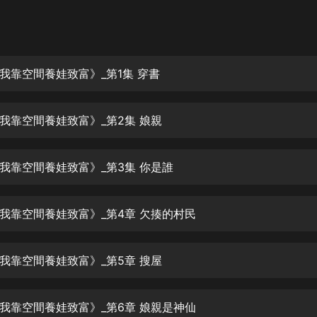
灰姑娘音樂
郭德綱於謙相聲全集
德雲社郭德綱相聲VIP
我靠空間養娃致富》_第1集 穿書
安全警長啦咘啦哆·假期篇|新篇章加
更|寶寶巴士故事
我靠空間養娃致富》_第2集 娘親
寶寶巴士
凡人修仙傳|楊洋主演影視原著|薑廣
濤配音多播版本
我靠空間養娃致富》_第3集 你是誰
光合積木
我靠空間養娃致富》_第4章 欠揍的村民
摸金天師【第一季】（紫襟演播）
有聲的紫襟
我靠空間養娃致富》_第5章 搜屋
無敵六皇子|爆笑穿越|無敵流皇子|安
燃領銜有聲小說
安燃
我靠空間養娃致富》_第6章 娘親是神仙