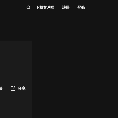
下載客戶端
註冊
登錄
論
分享