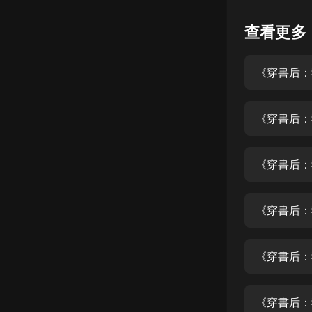
懸疑
查看更多
科幻
《穿書后：
好書精講
外語
《穿書后：
耽美
認知思維
《穿書后：
人文
音樂
《穿書后：
粵語
《穿書后：
頭條
娛樂
《穿書后：