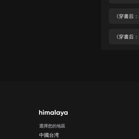
經典名著
人物傳記
《穿書后：
電影
生活
《穿書后：
英語
日語
課程
少兒教育
二次元
教育培訓
IT科技
選擇您的地區
汽車
中國台湾