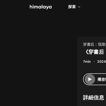
探索
全部
小說
個人成長
穿書后：我靠空
相聲評書
《穿書后
兒童
7min
2024
歷史
情感治愈
播放
健康養生
商業財經
詳細信息
廣播劇