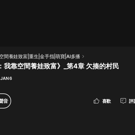
最佳女婿｜都市異能多人有聲劇｜一
種侃侃｜有聲小說
一種侃侃
米小圈上學記:一二三年級 | 暢銷出版
間養娃致富|重生|金手指|萌寶|AI多播
物
：我靠空間養娃致富》_第4章 欠揍的村民
米小圈
 JAN 6
破壞者聯盟篇1-4季·猴子警長科學探
案記|寶寶巴士
寶寶巴士
聲音
喜歡
評
大奉打更人丨頭陀淵領銜多人有聲
劇|暢聽全集|王鶴棣、田曦薇主演影
視劇原著|賣報小郎君
頭陀淵講故事
總有這樣的歌只想一個人聽