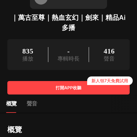
｜萬古至尊｜熱血玄幻｜劍來｜精品Ai
多播
835
-
416
播放
專輯時長
聲音
新人領7天免費試用
打開APP收聽
概覽
聲音
概覽