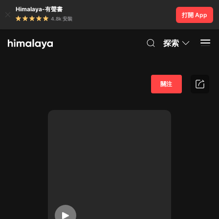
Himalaya-有聲書
打開 App
4.8k 安裝
探索
關注