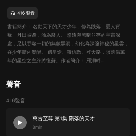
416 聲音
書籍簡介： 名動天下的天才少年，修為跌落、愛人背
叛、丹田被毀，淪為廢人。 悠遠與黑暗並存的宇宙深
處，足以吞噬一切的無數黑洞，幻化為深邃神秘的星雲，
在少年體內覺醒。 踏星途、斬仇敵、登天路，隕落億萬
年的星空之主終將復蘇。作者簡介： 雁湖畔...
聲音
416聲音
萬古至尊 第1集 隕落的天才
8min