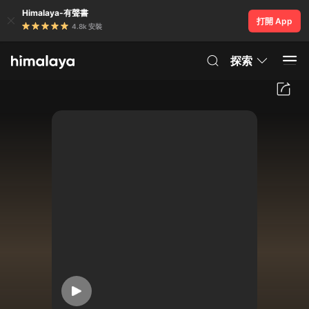
Himalaya-有聲書
打開 App
4.8k 安裝
探索