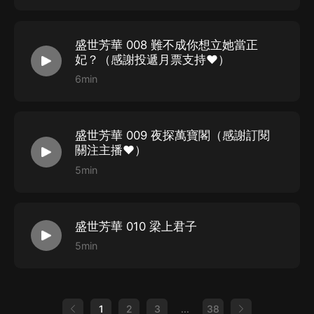
盛世芳華 008 難不成你想立她當正
妃？（感謝投遞月票支持♥）
6min
盛世芳華 009 夜探萬寶閣（感謝訂閱
關注主播♥）
5min
盛世芳華 010 梁上君子
5min
1
2
3
...
38