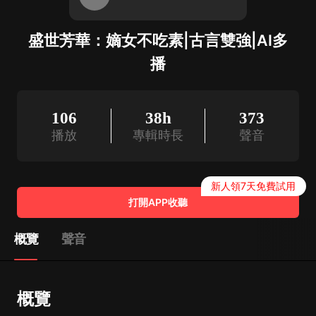
盛世芳華：嫡女不吃素|古言雙強|AI多
播
106
38h
373
播放
專輯時長
聲音
新人領7天免費試用
打開APP收聽
概覽
聲音
概覽