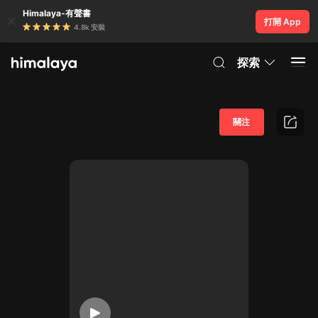
Himalaya-有聲書
打開 App
4.8k 安裝
探索
關注