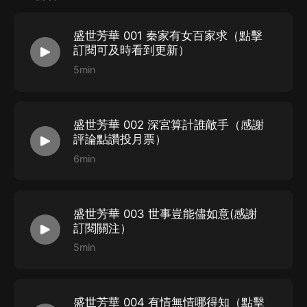
的嫡女，身世顯赫，皇子求娶。
相識於幼年，她在懵懂的年紀無意中看到了他榮華下面的
盛世芳華 001 秦家有女百家求（點擊
危機，步步殺機之下的掙紮。旖旎情思與錦繡殺機的交
訂閱可及時看到更新）
纏，她避走江湖，求快意瀟灑，以免萬劫不復。
5min
他運籌帷幄，占儘朝堂先機。穩坐朝堂，誓要娶她為妻。
朝堂詭譎，宮廷殺機，他們是相伴還是相棄？那一絲旖旎
盛世芳華 002 深宮算計誰敵手（感謝
的年少心思，能否撐得過烽火江山的美人無數？
評論點讚投月票）
【作者】秦歸雲
6min
【制作】安藝_，參與制作
《當愛情遇上科學家》
、
《超
級搬運工》
、
《了了一婚》
、
《一念成婚》
等，收聽更多
專輯可點擊
主播頁
。
盛世芳華 003 世事豈能儘如意(感謝
【CAST】
喜小雨、歐辰、喜小驪、漁小小、喜小玖、喜
訂閱關注）
5min
小迪、喜小小、喜小峰、寧小榮等
以上角色音由喜馬拉雅音剪提供。
盛世芳華 004 有情無情哪得知（點擊