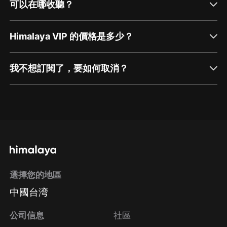
可以在哪收聽？
Himalaya VIP 的價格是多少？
我不想訂閱了，要如何取消？
通過網頁端訂閱如何取消？
點擊這裡
通過手機端訂閱如何取消？
選擇您的地區
Apple Store取消訂閱
中國台湾
方法
Google Play取消訂閱方法
公司信息
社區