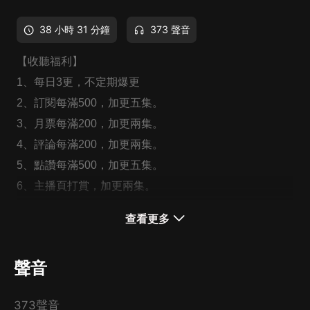
38 小時 31 分鐘
373 聲音
【收聽福利】
1、每日3更，不定期爆更
2、訂閱每滿500，加更五集。
3、月票每滿200，加更兩集。
4、評論每滿200，加更兩集。
5、點讚每滿500，加更五集。
6、主播頁打賞，加更兩集。
查看更多
【內容簡介】
他是鳳子龍孫，雍容爾雅，手段不凡，雖無太子之名，卻
聲音
有太子之權。
她是世族閨女，聰慧狡黠，從容優雅，大齊世家之首秦家
373聲音