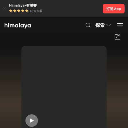
Himalaya-有聲書
打開 App
4.8k 安裝
探索