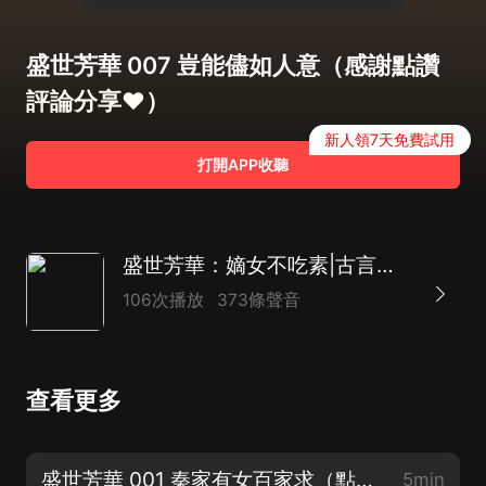
盛世芳華 007 豈能儘如人意（感謝點讚
評論分享♥）
新人領7天免費試用
打開APP收聽
盛世芳華：嫡女不吃素|古言雙強|AI多播
106次播放
373條聲音
查看更多
盛世芳華 001 秦家有女百家求（點擊訂閱可及時看到更新）
5min