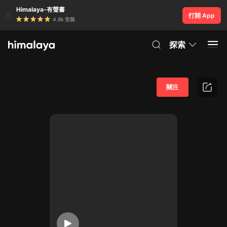
Himalaya-有聲書
打開 App
4.8k 安裝
探索
關注