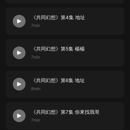
CAST
《共同幻想》第4集 地址
簡楊：卡修
7min
趙柏：八千里路
沈欣/李莉：卿書
宋佳/陳慧：邁小步
《共同幻想》第5集 楊楊
方展/梁桓：昊宇小魚
7min
陳斌/李程/：暖渡
方淩黎/顧錦波：獨白
孫炳鈞/鄭海：小西瓜
《共同幻想》第6集 地址
8min
《共同幻想》第7集 你來找我哥
7min