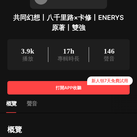
共同幻想丨八千里路×卡修丨ENERYS
原著丨雙強
3.9k
17h
146
播放
專輯時長
聲音
新人領7天免費試用
打開APP收聽
概覽
聲音
概覽