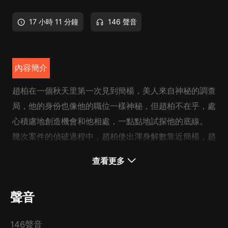
17 小時 11 分鐘
146 聲音
內容簡介
趙柏在一個秋天里第一次見到簡楊，美人來自神秘的調查
局，他的身份也像他的職位一樣神秘，但趙柏不在乎，處
心積慮地創造機會和他相處，一點點地試探他的底線。
幾次案件的偵破過程中，趙柏使出渾身解數靠近簡楊，趙
柏發現這個美人簡直没情商得可愛，對於感情的認知完全
查看更多
來源於書籍，即使最后不得不離開，分手的說辭也是生硬
地背書。
聲音
那麼，背不完的話，就不要背了，你離開的理由，我會幫
你解決，你顧慮的一切我都會幫你肅清，你只要愛我就夠
146聲音