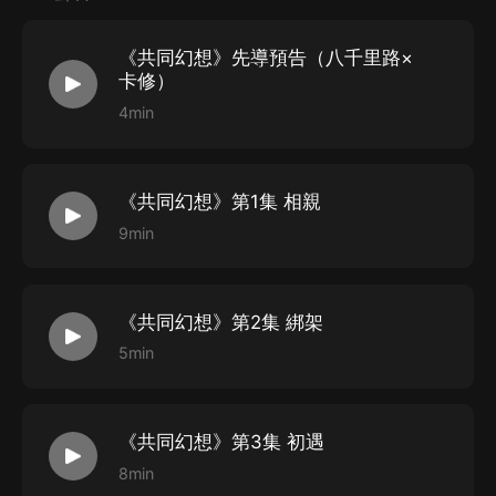
了。
STAFF
《共同幻想》先導預告（八千里路×
卡修）
出品：喜馬拉雅
4min
版權方：九懷中文網
原作：ENERYS
《共同幻想》第1集 相親
總監制：陳恒達、李瑩
9min
策劃：潘仕潔
制作人：小可
版權經理：劉傑
《共同幻想》第2集 綁架
監制：陌桑
5min
編劇：小f
對審
：白露圓圓
后期：愛卿、啊喂、貝貝
、藍月、月塵
《共同幻想》第3集 初遇
畫師：灰皮鱷
8min