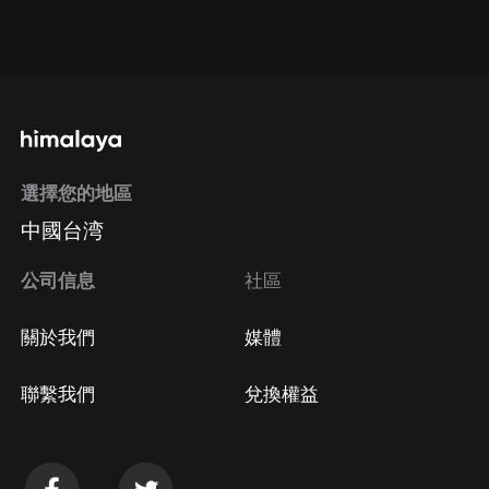
通過網頁端訂閱如何取消？
點擊這裡
通過手機端訂閱如何取消？
選擇您的地區
Apple Store取消訂閱
中國台湾
方法
Google Play取消訂閱方法
公司信息
社區
關於我們
媒體
聯繫我們
兌換權益