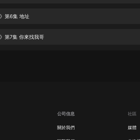
生命科學篇1-2·猴子警長科學探案記|
寶寶巴士科普
寶寶巴士
》第6集 地址
【新民間劇場】我的老千江湖｜ 有聲
的紫襟｜ 魔幻千手
》第7集 你來找我哥
有聲的紫襟
《夜色鋼琴曲》
夜色鋼琴曲趙海洋
太荒吞天訣丨熱血玄幻丨紫襟領銜有
聲劇
有聲的紫襟
嫡女貴嫁 | 一刀蘇蘇團隊制作 | 古言
宮鬥重生爽文 多人有聲劇
公司信息
社區
一刀蘇蘇
中國大案紀實 | 每日一驚案！真實案
關於我們
媒體
件恐怖刑偵尚文
大舌頭尚文