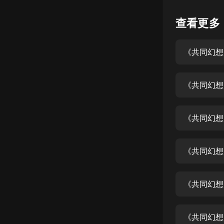
懸疑
查看更多
科幻
《共同幻想
好書精講
外語
《共同幻想
耽美
認知思維
《共同幻想
人文
音樂
《共同幻想
粵語
《共同幻想
頭條
娛樂
《共同幻想