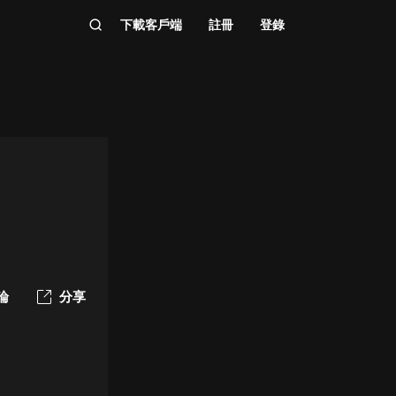
下載客戶端
註冊
登錄
論
分享