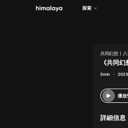
探索
全部
小說
個人成長
共同幻想丨八
相聲評書
《共同幻
兒童
5min
2023
歷史
情感治愈
播放
健康養生
商業財經
詳細信息
廣播劇