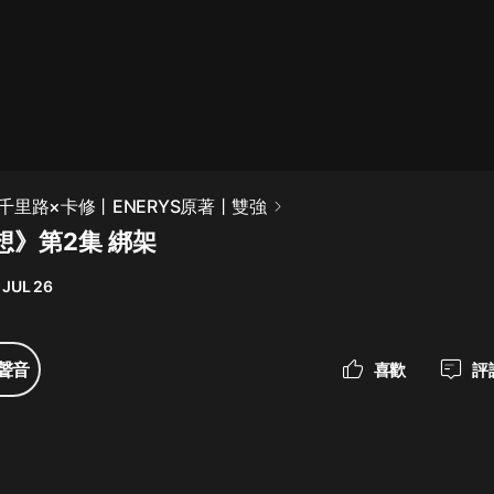
最佳女婿｜都市異能多人有聲劇｜一
種侃侃｜有聲小說
一種侃侃
米小圈上學記:一二三年級 | 暢銷出版
千里路×卡修丨ENERYS原著丨雙強
物
想》第2集 綁架
米小圈
 JUL 26
破壞者聯盟篇1-4季·猴子警長科學探
案記|寶寶巴士
寶寶巴士
聲音
喜歡
評
大奉打更人丨頭陀淵領銜多人有聲
劇|暢聽全集|王鶴棣、田曦薇主演影
視劇原著|賣報小郎君
頭陀淵講故事
總有這樣的歌只想一個人聽