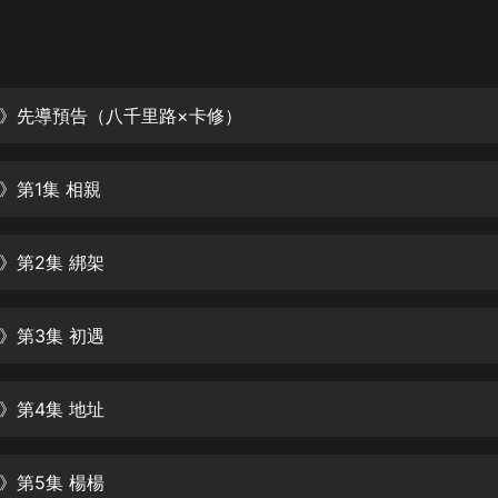
灰姑娘音樂
郭德綱於謙相聲全集
德雲社郭德綱相聲VIP
》先導預告（八千里路×卡修）
安全警長啦咘啦哆·假期篇|新篇章加
更|寶寶巴士故事
》第1集 相親
寶寶巴士
凡人修仙傳|楊洋主演影視原著|薑廣
濤配音多播版本
》第2集 綁架
光合積木
》第3集 初遇
摸金天師【第一季】（紫襟演播）
有聲的紫襟
》第4集 地址
無敵六皇子|爆笑穿越|無敵流皇子|安
燃領銜有聲小說
安燃
》第5集 楊楊