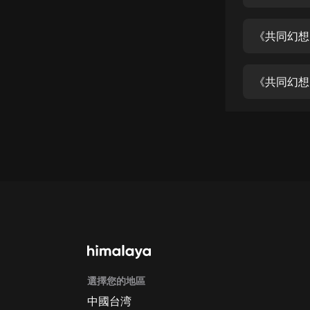
經典名著
人物傳記
《共同幻想
電影
生活
《共同幻想
英語
日語
課程
少兒教育
二次元
教育培訓
IT科技
選擇您的地區
汽車
中國台湾