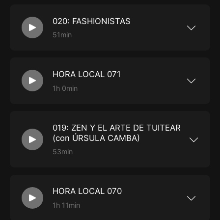
Alonso y Matamoros hicieron un resumen
sobre lo que se trata el SIAR Summer
020: FASHIONISTAS
Experience …
51min
Este episodio contiene: Un hombre en bata
rosa Un hombre que no grabó en bata rosa,
pero cuyo apellido literalmente se entiende
como “bata de baño” Una mujer que añora …
HORA LOCAL 071
1h 0min
En el episodio 71 de hora local: Lanzamientos
de Omega, de lo muy serio a lo muy divertido
Diez años del Octo Finissimo y nuevo récord
con el Ultra de …
019: ZEN Y EL ARTE DE TUITEAR
(con ÚRSULA CAMBA)
53min
En este histórico episodio: La Doctora Úrsula
Camba se pone histórica con tal de no ponerse
histérica a raíz de las impertinentes preguntas
de Albornoz Ingela comprueba lo que
HORA LOCAL 070
sospechábamos: …
1h 11min
En este episodio del podcast oficial de Tiempo