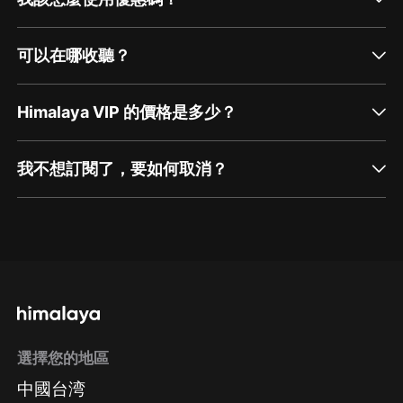
可以在哪收聽？
Himalaya VIP 的價格是多少？
我不想訂閱了，要如何取消？
通過網頁端訂閱如何取消？
點擊這裡
通過手機端訂閱如何取消？
選擇您的地區
Apple Store取消訂閱
中國台湾
方法
Google Play取消訂閱方法