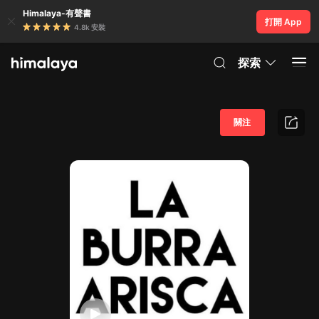
Himalaya-有聲書
打開 App
4.8k 安裝
探索
關注