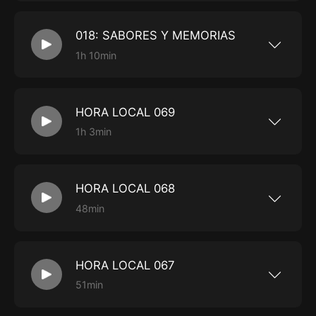
de Relojes… Tres eventos simultáneos en
Ginebra: Watches and Wonders, Geneva Watch
Days y Time To Watches. El mundo relojero
018: SABORES Y MEMORIAS
post-Baselworld. Llegamos …
1h 10min
En este episodio hablamos de: Tuppers Sobras
Chinos generosos Escoceses tragones Coca
Colas venezolanas adulteradas Robo de
viandas Sabores de la infancia Comidas que
HORA LOCAL 069
apapachan, y… Frijoles agrios No se …
1h 3min
En este episodio: Patek Philippe Advanced
Research 5750P Zenith Defy Revival A3642 y
los dos limitados a 10 piezas con caja de
zafiro: Zero G y Double Tourbillon. Omega
HORA LOCAL 068
Speedmaster …
48min
En este episodio del podcast oficial de Tiempo
de Relojes: Boom Supersonic y IWC en alianza.
Singer Track1 Flamboyant Red Edition Anuncio
oficial Geneva Watch Days presencial. Le
HORA LOCAL 067
Régulateur Louis …
51min
En este episodio de Hora Local x Tiempo de
Relojes: Carlos y Leslie hablaron del posible