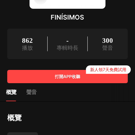
FINÍSIMOS
862
-
300
播放
專輯時長
聲音
新人領7天免費試用
打開APP收聽
概覽
聲音
概覽