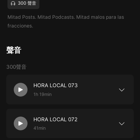
300 聲音
Mitad Posts. Mitad Podcasts. Mitad malos para las
fracciones.
聲音
300聲音
HORA LOCAL 073
1h 19min
En este episodio, dedicado a la segunda parte
del SIAR Summer Experience: Las novedades
de Girard-Perregaux, Ulysse Nardin y Arnold &
Son en voz de Gerardo Romano. Loïc Florentin
HORA LOCAL 072
nos …
41min
Este es nuestro episodio dedicado al día 1 del
SIAR Summer Experience: Los dos Carlos,