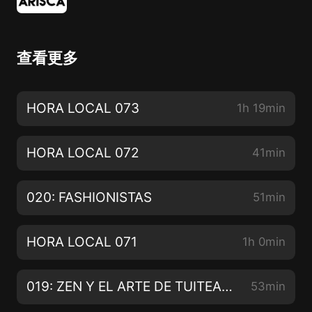
查看更多
HORA LOCAL 073
1h 19min
HORA LOCAL 072
41min
020: FASHIONISTAS
51min
HORA LOCAL 071
1h 0min
019: ZEN Y EL ARTE DE TUITEAR (con ÚRSULA CAMBA)
53min