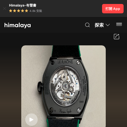
Himalaya-有聲書
打開 App
4.8k 安裝
探索