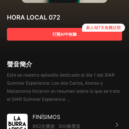
HORA LOCAL 072
新人領7天免費試用
打開APP收聽
聲音簡介
Este es nuestro episodio dedicado al día 1 del SIAR
Summer Experience: Los dos Carlos, Alonso y
Matamoros hicieron un resumen sobre lo que se trata
el SIAR Summer Experience …
FINÍSIMOS
862次播放
300條聲音