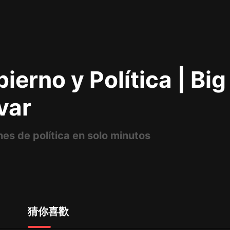
最佳女婿｜都市異能多人有聲劇｜一
種侃侃｜有聲小說
ierno y Política | Bi
一種侃侃
米小圈上學記:一二三年級 | 暢銷出版
var
物
米小圈
es de política en solo minutos
破壞者聯盟篇1-4季·猴子警長科學探
案記|寶寶巴士
寶寶巴士
大奉打更人丨頭陀淵領銜多人有聲
劇|暢聽全集|王鶴棣、田曦薇主演影
視劇原著|賣報小郎君
頭陀淵講故事
猜你喜歡
總有這樣的歌只想一個人聽