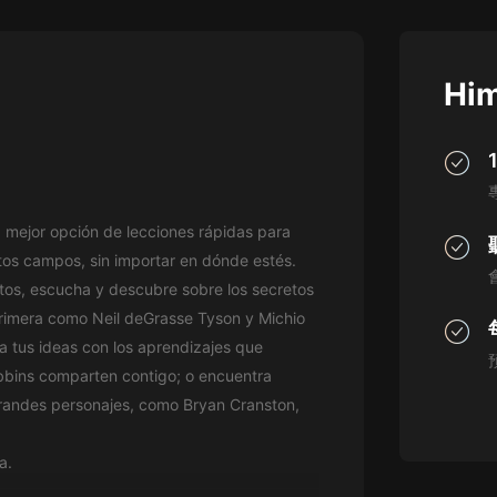
灰姑娘音樂
郭德綱於謙相聲全集
Him
德雲社郭德綱相聲VIP
安全警長啦咘啦哆·假期篇|新篇章加
更|寶寶巴士故事
寶寶巴士
a mejor opción de lecciones rápidas para
凡人修仙傳|楊洋主演影視原著|薑廣
濤配音多播版本
ntos campos, sin importar en dónde estés.
光合積木
atos, escucha y descubre sobre los secretos
primera como Neil deGrasse Tyson y Michio
摸金天師【第一季】（紫襟演播）
za tus ideas con los aprendizajes que
有聲的紫襟
bbins comparten contigo; o encuentra
 grandes personajes, como Bryan Cranston,
無敵六皇子|爆笑穿越|無敵流皇子|安
燃領銜有聲小說
安燃
a.