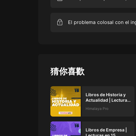
戲曲
Ian Bremmer nos explica por qué
旅遊
que han llevado a la humanidad a
exclusiva por Himalaya.
免費專區
El Profesor Rushkoff explica los pr
暢銷書
cómo esto se ha convertido en un
sociedad.Escúchalo en exclusiva 
其他
猜你喜歡
Libros de Historia y
Actualidad | Lecturas
en 15
Himalaya Pro
Libros de Empresa |
Lecturas en 15