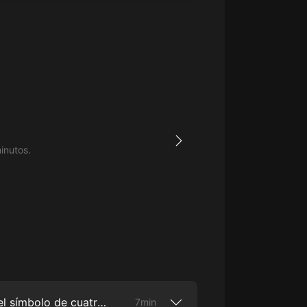
生命科學篇1-2·猴子警長科學探案記|
寶寶巴士科普
寶寶巴士
【新民間劇場】我的老千江湖｜ 有聲
的紫襟｜ 魔幻千手
有聲的紫襟
《夜色鋼琴曲》
夜色鋼琴曲趙海洋
inutos.
太荒吞天訣丨熱血玄幻丨紫襟領銜有
聲劇
有聲的紫襟
嫡女貴嫁 | 一刀蘇蘇團隊制作 | 古言
宮鬥重生爽文 多人有聲劇
一刀蘇蘇
中國大案紀實 | 每日一驚案！真實案
件恐怖刑偵尚文
Trump no es el problema, es el símbolo de cuatro grandes problemas
7min
大舌頭尚文