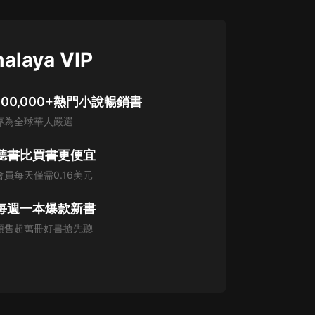
alaya VIP
100,000+熱門小說暢銷書
專為全球華人嚴選
聽書比買書更便宜
會員每天僅需0.16美元
每週一本爆款新書
預售超萬冊好書搶先聽