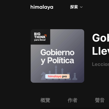
探索
全部
小說
Gob
個人成長
Lle
相聲評書
兒童
Leccion
歷史
情感治愈
健康養生
商業財經
概覽
作者
聲音
廣播劇