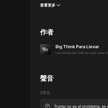
經典名著
查看更多
人物傳記
電影
生活
作者
英語
日語
Big Think Para Llevar
Lecciones de vida en solo unos m
課程
少兒教育
二次元
聲音
教育培訓
IT科技
2聲音
汽車