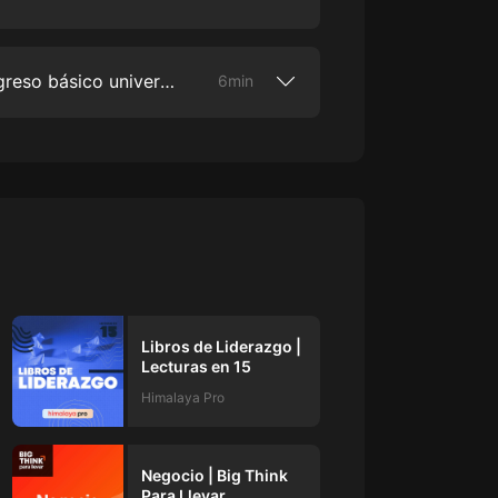
 es que hay cuatro problemas mundiales
大秦：不裝了，你爹我是秦始皇丨爆
 escoger malos líderes.Escúchalo en
笑穿越丨伍壹劇社多人劇|趙家繼承
El problema colosal con el ingreso básico universal
6min
人秦朝
伍壹劇社
incipios del ingreso básico universal y
詭秘之主 | 多人有聲劇丨同名動畫原
 problema para cualquier
著 | 西幻克蘇魯 | 烏賊作品
por Himalaya.
8082Audio
重生1980：開局迎娶姐姐閨蜜丨頭
陀淵領銜丨重生八零丨精品多人有聲
劇
頭陀淵講故事
成何體統丨雙穿反套路爆笑爽文丨冷
月淺淺&倔強的小紅丨精品多人有聲
Libros de Liderazgo |
劇
o冷月淺淺o
Lecturas en 15
Himalaya Pro
Negocio | Big Think
Para Llevar