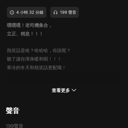
4 小時 32 分鐘
199 聲音
嘿嘿嘿！老司機集合，
立正、稍息！！！
熱笑話是啥？哈哈哈，你說呢？
聽了讓你渾身暖和唄！！！
寒冷的冬天和熱笑話更配哦！
笑一笑，十年少！
查看更多
這里有經典段子、網絡熱更、吐槽大會、沙雕糗事...
每天來報到，聽米禾兒逗你玩！！！
聲音
199聲音