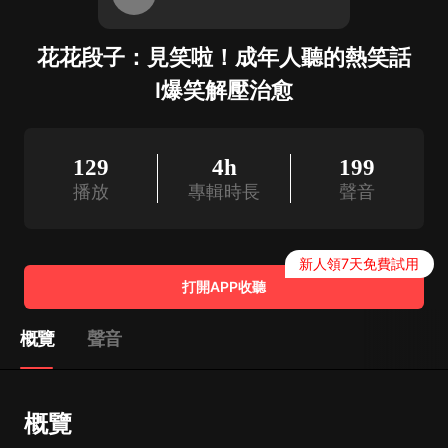
花花段子：見笑啦！成年人聽的熱笑話
I爆笑解壓治愈
129
4h
199
播放
專輯時長
聲音
新人領7天免費試用
打開APP收聽
概覽
聲音
概覽