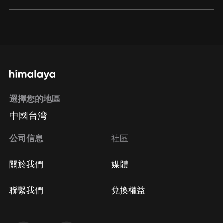
通過網頁端訂閱如何取消？
點擊這裡
通過手機端訂閱如何取消？
選擇您的地區
Apple Store取消訂閱
中國台湾
方法
Google Play取消訂閱方法
公司信息
社區
關於我們
媒體
聯繫我們
兌換權益