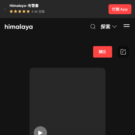
Himalaya-有聲書
打開 App
4.8k 安裝
探索
關注