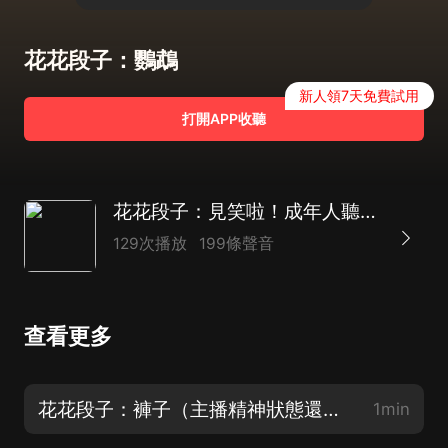
花花段子：鸚鵡
新人領7天免費試用
打開APP收聽
花花段子：見笑啦！成年人聽的熱笑話 I爆笑解壓治愈
129次播放
199條聲音
查看更多
花花段子：褲子（主播精神狀態還算穩定）
1min