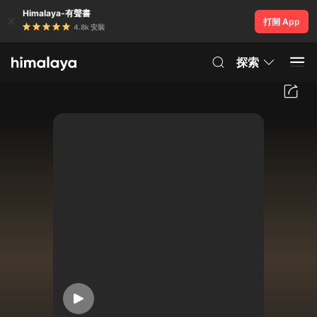
Himalaya-有聲書
打開 App
4.8k 安裝
探索