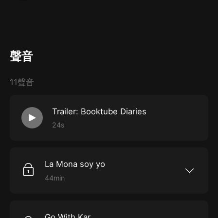
聲音
11聲音
Trailer: Booktube Diaries
24s
La Mona soy yo
44min
Ladran, luego cabalgamos...En booktube ha
habido comentarios de odio al igual que en
todas las comunidades de YouTube, por eso
Alexis y Lucía platican sobre las diferentes
Go With Kar
maneras en las que el odio se manifiesta en las