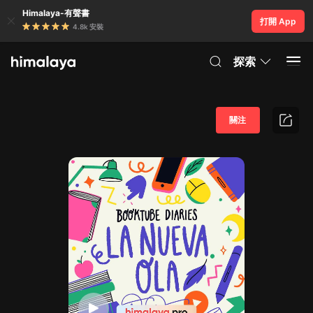
Himalaya-有聲書
打開 App
4.8k 安裝
探索
關注