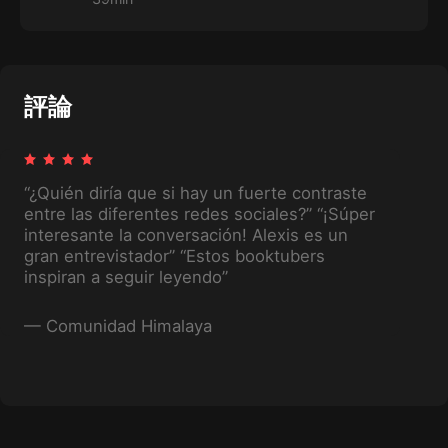
¿Hablar de libros en internet y estudiar
profesionalmente literatura no es
contraproducente? Lucinda y Alexis, ambos
egresados en la carrera de Letras, comparten
las herramientas que les brindó su carrera y las
que les quitó. Esta es una producción original
評論
de Himalaya.
“¿Quién diría que si hay un fuerte contraste
entre las diferentes redes sociales?” “¡Súper
interesante la conversación! Alexis es un
gran entrevistador” “Estos booktubers
inspiran a seguir leyendo”
—
Comunidad Himalaya