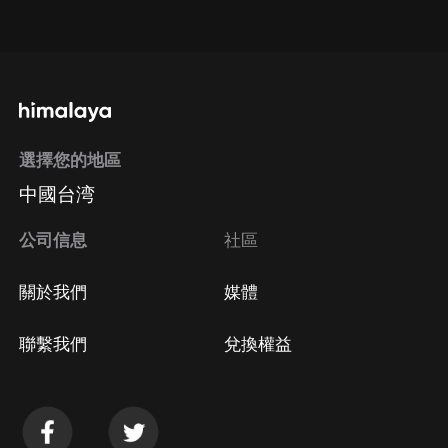
點擊這裡
通過手機端訂閱如何取消？
選擇您的地區
Apple Store取消訂閱
中國台湾
方法
Google Play取消訂閱方法
公司信息
社區
關於我們
媒體
聯繫我們
兌換權益