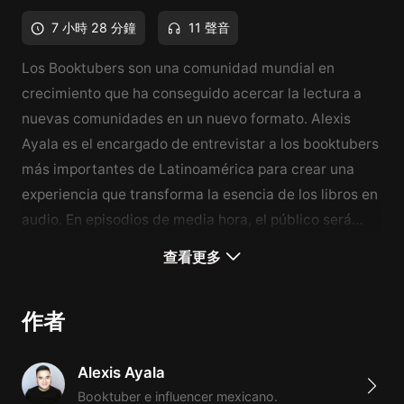
7 小時 28 分鐘
11 聲音
Los Booktubers son una comunidad mundial en
crecimiento que ha conseguido acercar la lectura a
nuevas comunidades en un nuevo formato. Alexis
Ayala es el encargado de entrevistar a los booktubers
más importantes de Latinoamérica para crear una
experiencia que transforma la esencia de los libros en
audio. En episodios de media hora, el público será
parte del movimiento que llevó los libros a YouTube,
查看更多
contado por los booklovers que nos hicieron leer.
Booktube Diaries es una producción original de
作者
Himalaya.
Alexis Ayala
Booktuber e influencer mexicano.