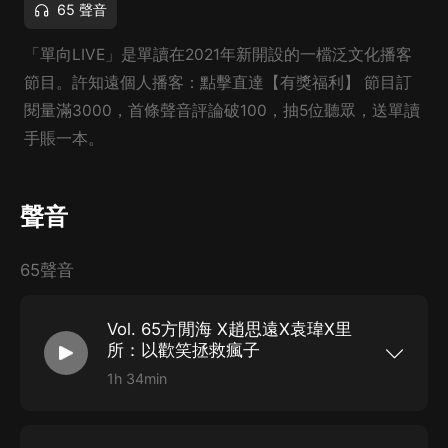
65 聲音
「單向LIVE」是單讀在2021年新開設的一檔泛文化播客
節目。許知遠個人播客：點擊直達【有獎福利】 節目訂
閱量滿3000，首條聲音評論破100，抽5位聽眾，送單讀
手賬一本。
聲音
65聲音
Vol. 65方閒海 X趙思遠X袁瑋X里
所：以歡笑拯救瘋子
1h 34min
｜節目簡介｜ 有人問西米克，如何才能找到人生幸
福，他的回答是，“先學會做飯”。 “他具有驚人的原
創性，他的詩有夢的特質，所以他詩里的現實與我
們眼睛耳朵感受的現實很不一樣。”2007年，查爾