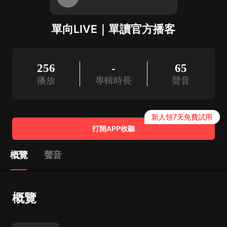
單向LIVE｜單讀官方播客
256
-
65
播放
專輯時長
聲音
新人領7天免費試用
打開APP收聽
概覽
聲音
概覽