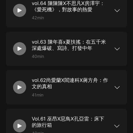
vol.64 陳陳陳X不思凡X房澤宇：
斯·西米克被推選為美國第十五屆桂冠詩人。關於作
品，他有一套自己的檢驗方法，“對於任何形式的藝
《愛死機》，對故事的熱愛
術作品，檢驗其所具有的力量的最簡便方法便是看
一個人能忍受多長時間持久地注視它。” 他的寫作
42min
秘訣也不同常人——躺在床上寫，“當寫作的欲望將
｜節目簡介｜ 劇迷們可能覺得，是對動畫的熱愛催
我攫住，我毫無選擇，只能保持水平躺臥的姿勢
生了這部劇集，這當然是很大一部分原因，不過就
——或者，若我早已起床，我便會趕忙重新鑽回被
我個人而言，更多是出於對文字的熱愛……對故事
窩。” 本期單向live將由詩人方閒海、趙思運、袁
的熱愛。 —蒂姆·米勒《愛，死亡和機器人》制片
瑋、里所，一起分享查爾斯·西米克的詩歌和散文作
vol.63 陳年喜x夏扶搖：在五千米
人 4年，3季，35集。今年520，NetFlix現象級神
品，以歡笑拯救瘋子。 “讓我們來試試看，是否能
劇《愛，死亡和機器人》第三季回歸，末日廢土、
深處爆破、寫詩、打發中年
夠逗笑自己的命運吧……” ｜時間軸｜ 01:00： 簡
賽博朋克、蒸汽朋克、架空歷史……對劇迷而言，
述查爾斯西米克的生平 07:02： “死亡很像是一個
這場腦洞炸裂的幻想盛宴，比任何“告白”都要浪
40min
角色” 10:38： 他離開了塞爾維亞，去巴黎尋找詩
漫。 同一時間，譯林出版社推出兩本原著小說，雲
｜節目簡介｜ 因為一句“再低微的骨頭里也有江
歌 12:50： 關於《黑蝴蝶》這首詩 21:20： 為什
集星雲獎、雨果獎、奧斯卡獎、艾美獎得主等重磅
河”，許多人記住了“礦工詩人”陳年喜。 他生活的 A
麼西米克的詩相較於其他詩歌比較“難讀” 24:53 淺
科幻作家，從第一季到第三季，一口氣讀完。 愛，
面，是地下五千米令人窒息的爆破工作；B 面卻是
談后現代哲學 58:55 所謂詩歌的骨感 ｜工具箱｜
死亡和機器人，以文字的形式再次被闡釋、被解
將一切執筆成詩的才華與執著。 易中天曾用一句
查爾斯西米克，1949年移居美國，曾經在紐約大學
讀。 本期單向live將由當代藝術家，音樂制作人、
vol.62尚愛蘭X閻連科X蔣方舟：作
“兄弟，我讀過了你的詩歌，聽見了你的餓”來回應
學習，1959年開始發表詩作，六十年代末以來先...
唱作人陳陳陳，《大護法》導演不思凡，科幻作
他。 讀詩是奢侈的，讀詩又是值得的。從陳年喜的
文的真相
家、時裝攝影師房澤宇，B站up主情節，一起聊一
詩中，讀者可以一次次汲取到更豐富的生命體驗，
聊《愛，死亡和機器人》，以及他們眼中的虛擬現
以詩為盾，抵擋時間的速朽和輕薄。 “如果有最長
41min
實、死亡暴力、科幻和人工智能。 ｜時間軸｜
久的呐喊，那就是我的詩歌和我不避生死的天南海
｜節目簡介｜ “今天作文寫什麼？”每個小學家長都
07:16： 所謂S級創作 12:13： 從文字創作者的視
北的打拚。”是他，讓我們知道，哪怕是孤身在五千
會受到孩子的靈魂拷問。你是怎麼回答孩子的呢？
角看愛死機 16:00： 如何理解愛死機里的「愛」
米深處：“活著就是衝天一喊。” 本期單向live，就
出去旅遊了就寫景點，在家呆著就寫干家務，春天
22:10： 從科幻機器人到當下智能時代的思考 ｜工
讓我們跟隨礦工詩人陳年喜，“生活在低處”的攝影
寫春暖花開，秋天寫果實飄香……這些“好寫”，卻往
具箱｜ 陳陳陳，當代藝術家，音樂制作人、唱作
師、藝術家夏扶搖，一起走進雖低微卻不乏詩意的
Vol.61 巫昂X惡鳥X孔亞雷：床下
往不是好作文需要的。 看似簡單的作文，難倒了孩
人，本科與研究生就讀於中國美術學院跨媒體專
生活。 ｜時間軸｜ 03:13： 陳年喜老師的寫作起
子，愁壞了家長。孩子不知道寫什麼、怎麼寫，家
的旅行箱
業，博士在首都師範大學攻讀西方哲...
點與地處長江流域的家鄉 09:15： “少年時期形成
長也不知道該如何輔導。為什麼小學生作文的套路
的，是整個人生的基調。” 10:42： 關於《陳年喜
千篇一律？小學生如何寫好作文？好作文到底什麼