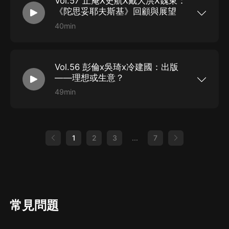
Vol.57 止庵X史航X戴大洪X魏東：
個來自大川小學。客居日本20多年的英國記者理查
出發，與讀者分享他們眼中的漢德克和他的作品。
討論「故事的美妙」。 ｜時間軸｜ 03:03：一個外
德·勞埃德·帕里，花費6年時間跟蹤調查，寫成《巨
｜時間軸｜ 05:49： 關於漢德克獲得諾獎德眾說紛
國文學私家偵探的愛好 07:23：紐約客是我心目中
《陀思妥耶夫斯基》回顧與展望
浪下的小學》一書，還原這場令人心碎的災難全過
紜 11:43： 淺談南斯拉夫問題 18:10： 現實中的漢
no.1的文學雜志 14:02：文學和新聞的目的，在於
程，挖掘出日本秩序社會的致命缺陷。 本期單向
40min
德克 2...
衝破障礙 15:11：喜愛文學是一種擋不住的天性
live，知名作家李長聲、劉檸將帶領我們破除這個
｜節目簡介｜ 在世界各地，陀思妥耶夫斯基的《罪
22:43：被行業折磨的奄奄一息的編輯 32:34：優
秩序國度的神話，聊聊我們所不了解的日本。 ｜時
與罰》《白癡》《群魔》《卡拉馬佐夫兄弟》等小
秀文學作品的標志，是不能被改編成電影 43:54：
間軸｜ 01:07：311地震是戰后日本第三次巨大的
說幾乎是每個文學愛好者有志於攀登的高峰。用布
層次豐富的文本就像在鋪石頭 47:21：在時空的限
轉機 15:52：311矩陣背后的權力關系 28:05：日
羅茨基的話說，陀思妥耶夫斯基抵達的高度展示了
制中實現寫作目標 ｜工具箱｜ 吳琦，《單讀》主
本的裁判是人情裁判 37:27：無責任體系帶來的壓
Vol.56 彭倫x吳琦x冷建國：出版
人類精神的最高境界。 陀思妥耶夫斯基不僅寫出了
編，作家，譯者，作品有《把自己作為方法》、
力轉移 ｜工具箱｜ 李長聲，知名旅日作家，僑居
多部世界文學的名作，他的一生更是跌宕起伏、精
《下一次是烈火》。 孔亞雷，小說家，作品有《不
——理想或生意？
日本三十余年，著有多部散文作品，以對日本的獨
彩非常。著名傳記學者約瑟夫·弗蘭克撰寫的五卷本
失者》、《李美真》。 何偉，英文本名彼得·海斯
到見解著稱，近作包括《閒日讀本》《日本人的畫
《陀思妥耶夫斯基傳》詳細再現了陀思妥耶夫斯基
49min
勒（Peter Hessler...
像》《紙上聲》《哈，日本》等，譯有藤澤週平
的壯闊一生和作品長廊。本期單向live，知名作家
｜節目簡介｜ 羅伯特·戈特利布，曾任西蒙-舒斯特
《黃昏清兵衛》《隱劍孤影抄》等多部文學作品。
止庵、著名編劇史航以及資深譯者戴大洪將共同暢
出版社、克瑙夫出版社總編輯，於上世紀九十年代
劉檸，知名作家。大學時代遊學東瀛，后於日企工
談陀思妥耶夫斯基的生活與創作，並對約瑟夫·弗蘭
執掌《紐約客》長達五年。是他發現了轟動全美的
作多年，平素活躍於海內外媒體，被稱為大眾傳媒
克五卷本《陀思妥耶夫斯基》作出回顧與展望。 ｜
《第二十二條軍規》，引領了“黑色幽默”這一現代
的知日派，著有《竹久夢二的世界》《中日之間》
時間軸｜ 00:58：“俄羅斯文學像是在瘋人院中的
審美形式。是他出版了托妮·莫里森，第一位獲得諾
1
2
3
...
7
《東京文藝散策》等多部作品。 理查德·勞埃德·帕
書寫” 14:54：正常是生活的表象 26:08：我擔心
貝爾文學獎的黑人女作家。美國近 50 年以來的每
里，是英國《獨立報》和《泰晤...
配不上我的苦難 ｜工具箱｜ 止庵，傳記、隨筆作
一件出版大事，都與他相關。在中國當代文學史上
家。有《惜别》《畫見》《週作人傳》《神拳考》
也不乏這樣的出版事件，甚至我們可以說，所有文
《樗下讀莊》《老子演義》《插花地冊子》等著
學現象的本質都是出版事件。本期單向live，《我
作，並編訂週作人、張愛玲作品。 史航，編劇，策
信仰閱讀》譯者、資深出版人彭倫攜手《單讀》主
劃人，書評人。 戴大洪，著名譯者，譯有《第三共
編吳琦、“隨機波動”播客主播冷建國，談談如何在
和國的崩潰：1940年法國淪陷之研究》《雷蒙德·
當下用出版聯結人群、介入文學和生活。 ｜時間軸
卡佛：一位作家的一生》《陀思妥耶夫斯基：反叛
｜ 01:09：出版是傳遞熱情的過程 13:33：“我平生
常見問題
的種子，1821-1849》等。 魏東，廣西師範大學
之業的自我教育” 24:40：黃金的出版時期
出版社（上海）有限公司文...
38:13：暢銷書在某種程度上也是汙名化的 ｜工具
箱｜ 彭倫，畢業於上海外國語大學國際新聞系，曾