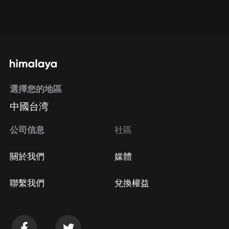
通過網頁端訂閱如何取消？
點擊這裡
通過手機端訂閱如何取消？
選擇您的地區
Apple Store取消訂閱
中國台湾
方法
Google Play取消訂閱方法
公司信息
社區
關於我們
媒體
聯繫我們
兌換權益