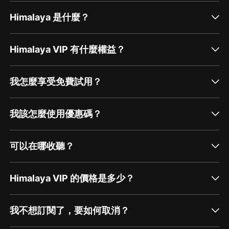
任記者、編輯，主要策劃的叢書有“出版人書系”“短
經典”等。 吳琦，《單讀》主編。 冷建國，文化編
Himalaya 是什麼？
輯，“隨機波動”播客主播。 項飆，現為英國牛津大
學社會人類學教授，德國馬克斯·普朗克社會人類學
研究所所長。 羅伯特·亞當斯·戈特利布，美國《紐
約人》週刊主編。 托妮·莫里森，美國黑人女作
Himalaya VIP 有什麼權益？
家，其作...
我怎麼享受免費試用？
我該怎麼使用優惠碼？
可以在哪收聽？
Himalaya VIP 的價格是多少？
我不想訂閱了，要如何取消？