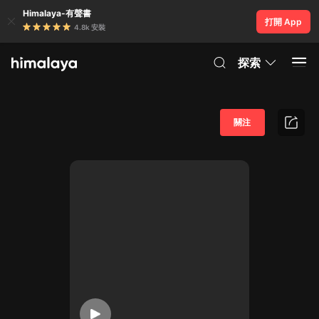
Himalaya-有聲書
打開 App
4.8k 安裝
探索
關注