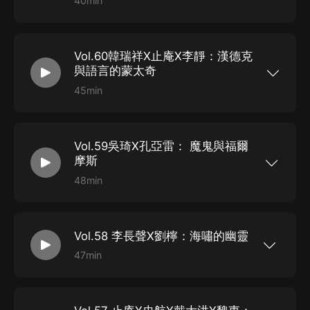
40min
的詩》 16:37： 撕去礦工的標簽 24:52： 與家鄉
樣？ 知名作家蔣方舟的媽媽尚愛蘭，結合培養女兒
｜節目簡介｜ 當我開始為你寫詩 這說明，你就變
進行割裂 34:07： “其實我的爆破技術是比我的詩
的心得，總結30年一線語文教學經驗，7-12歲孩
成了我生命當中不可刪除的部分 聽平克·弗洛伊德
歌要好的。” ｜工具箱｜ 陳年喜，詩人，作家，生
子精心撰寫了一本作文指導書《作文課》。 尚愛蘭
的下午 整個大海里只剩下一根細長的、發著微光的
於1970年，陝西省丹鳳縣人。曾從事礦山爆破工作
老師倡導健康的作文理念，觀察不同孩子的不同狀
針 —巫昂《當我開始為你寫詩》 “是個不容易定義
十六年；數百首詩歌及散文、評論文章散見《詩
態對症下藥；直擊小學生作文痛點、難點，分享從
Vol.60韓瑞祥X止庵X李靜：漢德克
的人，總是像風一樣的遊走於各個角落。”歌手葉蓓
刊》《天涯》《散文》等刊；2016年冬應哈佛大
作文理念到寫作方法的實用干貨，用豐富的真實教
這樣形容巫昂。確實，她有很多身份，記者、詩
與語言的蒙太奇
學、耶魯大學...
學案例揭開作文的真相；注重滿足語文課堂教育目
人、作家、老師、筆跡分析鑒定人員……最近幾
標的同時，更力圖培養學生的寫作意識，珍視孩子
年，她一直在潛心寫偵探小說，故事的主角叫“以千
45min
的語言表達潛力與才華。 本期單向live，尚愛蘭攜
計”。為了寫《床下的旅行箱》，她親自入住重慶大
｜節目簡介｜ 北京時間2019年10月10日晚7點，
新作《作文課》與著名作家閻連科、女兒蔣方舟一
廈，重操舊業，用調查記者的工作方式深度采訪
瑞典學院宣布彼得 · 漢德克獲2019年諾貝爾文學
起，探討寫作的奧秘，現場解答孩子、家長對於小
117人，對解剖學、植物學和鳥類進行了深入研
獎，授獎詞為：“以獨創性的語言，探索人類經驗的
學生作文的困惑。歡迎各位讀者、家長、小學生前
究。 “我花了很多時間想象以千計該有的狀態，他
廣度和特性，影響深遠”。 自1966年出版首部小說
來，一同揭開作文的真相。 ｜時間軸｜ 08:04：
的樣貌，他的行為舉止，他對待他人、金錢、女人
Vol.59吳琦X孔亞雷： 魔鬼與福爾
《大黃蜂》以來，彼得·漢德克已經走過超過半個世
幫助家長和老師了解孩子的幾個途徑 14:32： 從女
和外部世界是何種態度，特别之處在哪里，他堅硬
紀的創作之路，獲得過多項文學大獎，如“霍普特曼
摩斯
兒的角度看媽媽...
的內核與難以打敗的方面，他如何帶給小說一些不
獎”（1967年）、“畢希納獎”（1973年）、“海涅
同尋常的東西。” 本期單向live，作家巫昂邀請了她
獎”（2007年）、“托馬斯·曼獎”（2008年）、“卡
48min
的兩位朋友，“聯邦走馬”創始人惡鳥，小說家、譯
夫卡獎”（2009年）、“拉紮爾國王金質十字勳章”
｜節目簡介｜ 《魔鬼與福爾摩斯》，是《紐約客》
者孔亞雷，來一起聊聊《床下的旅行箱》，聊一聊
（塞爾維亞文學勳章，2009年）等。在文學創作
王牌記者戴維·格林的非虛構代表作合集，書中每一
小說、偵探、旅行和文學。 ｜時間軸｜ 03:54：
之外，漢德克與文德斯合作編劇的《柏林蒼穹下》
個扣人心弦的犯罪故事，都是作者從真實生活中淘
淺談對於偵探小說的看法 05:45：從第三視角看巫
成為影史經典，他導演的電影《左撇子女人》曾獲
洗而來。如同福爾摩斯所說，“生活比人們所能想象
昂和她的本部作品 09:13： 創作一本推理小說期間
戛納電影節最佳影片提名。世紀文景至今已出版九
Vol.58 李長聲X劉檸：海嘯的幽靈
到的要奇妙何止千百倍”，在持槍匪徒、越獄大師、
的心理活動和素材收集 15:21： 對於創作產生影響
卷本“彼得 · 漢德克作品”，包括《罵觀眾》《守門
烏賊獵手等多個故事的身份轉換中，讀者從真實而
47min
的影視作品 29:32：...
員面對罰點球時的焦慮》《無欲的悲歌》《左撇子
血淋淋的故事中化身成為了尋找謎底的福爾摩斯。
｜節目簡介｜ 在絕大多數人眼中，日本人向來有
女人》《緩慢的歸鄉》《去往第九王國》《形同陌
非虛構寫作的妙處何在？文學對我們究竟意味著什
序、克制、精準。但當人類史上第四強震襲擊日
路的時刻》《試論疲倦》《痛苦的中國人》等。 本
麼？文學與影視的關系究竟如何？在主客觀的限制
本，引發巨大海嘯和福島核泄漏時，1.8萬人遇難，
期單向live，彼得·漢德克作品中文版主編韓瑞祥教
中，我們怎樣保留下真實而又富有價值的故事？本
只有75個孩子在有老師的看護下不幸遇難，其中74
授與學者止庵、文學評論家李靜，將從各自的角度
期節目，單讀主編吳琦與作家孔亞雷，將與你一起