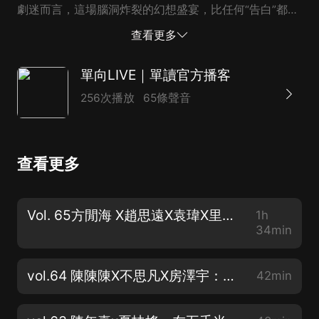
劇迷而言，這場腦洞炸裂的幻想盛宴，比任何“告白”都要
浪漫。 同一時間，譯林出版社推出兩本原著小說，雲集
查看更多
星雲獎、雨果獎、奧斯卡獎、艾美獎得主等重磅科幻作
家，從第一季到第三季，一口氣讀完。 愛，死亡和機器
單向LIVE｜單讀官方播客
人，以文字的形式再次被闡釋、被解讀。 本期單向live將
256次播放
65條聲音
由當代藝術家，音樂制作人、唱作人陳陳陳，《大護法》
導演不思凡，科幻作家、時裝攝影師房澤宇，B站up主情
節，一起聊一聊《愛，死亡和機器人》，以及他們眼中的
查看更多
虛擬現實、死亡暴力、科幻和人工智能。 ｜時間軸｜
07:16： 所謂S級創作 12:13： 從文字創作者的視角看愛
死機 16:00： 如何理解愛死機里的「愛」 22:10： 從科幻
Vol. 65方閒海 X趙思遠X袁瑋X里所：以歡笑拯救瘋子
1h
機器人到當下智能時代的思考 ｜工具箱｜ 陳陳陳，當代
34min
藝術家，音樂制作人、唱作人，本科與研究生就讀於中國
美術學院跨媒體專業，博士在首都師範大學攻讀西方哲...
vol.64 陳陳陳X不思凡X房澤宇：《愛死機》，對故事的熱愛
42min