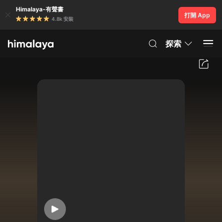
Himalaya-有聲書
打開 App
4.8k 安裝
探索