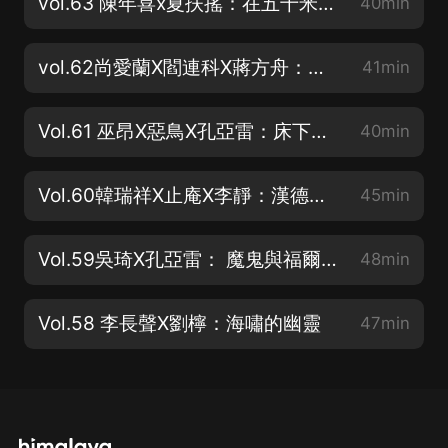
vol.63 陳年喜x夏扶搖：在五千米深處爆破、寫詩、打發中年
40min
vol.62尚愛蘭X閻連科X蔣方舟：作文的真相
41min
Vol.61 巫昂X惡鳥X孔亞雷：床下的旅行箱
40min
Vol.60韓瑞祥X止庵X李靜：漢德克與語言的蒙太奇
45min
Vol.59吳琦X孔亞雷： 魔鬼與福爾摩斯
48min
Vol.58 李長聲X劉檸：海嘯的幽靈
47min