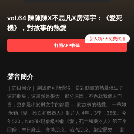
vol.64 陳陳陳X不思凡X房澤宇：《愛死
機》，對故事的熱愛
新人領7天免費試用
打開APP收聽
聲音簡介
｜節目簡介｜ 劇迷們可能覺得，是對動畫的熱愛催生了
這部劇集，這當然是很大一部分原因，不過就我個人而
言，更多是出於對文字的熱愛……對故事的熱愛。 —蒂姆
·米勒《愛，死亡和機器人》制片人 4年，3季，35集。今
年520，NetFlix現象級神劇《愛，死亡和機器人》第三季
回歸，末日廢土、賽博朋克、蒸汽朋克、架空歷史……對