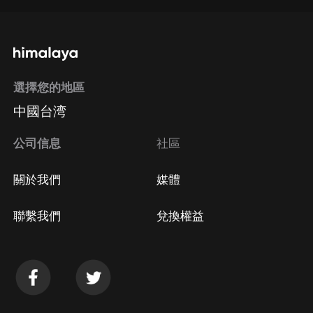
通過手機端訂閱如何取消？
選擇您的地區
Apple Store取消訂閱
中國台湾
方法
Google Play取消訂閱方法
公司信息
社區
關於我們
媒體
聯繫我們
兌換權益