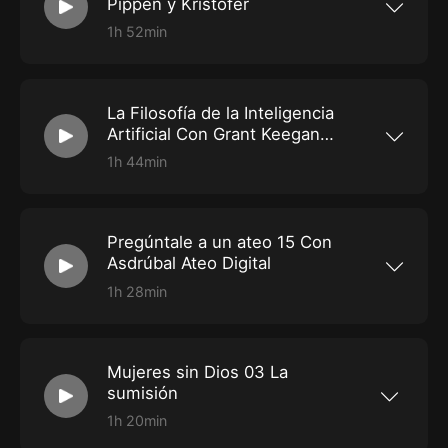
Pippen y Kristofer
1h 52min
Pregúntale a un ateo 16 Con Pippen y Kristofer
La Filosofía de la Inteligencia
Artificial Con Grant Keegan
Razón o fe Divulgación 1
1h 44min
La Filosofía de la Inteligencia Artificial. Con
Grant Keegan. Razón o fe Divulgación #1
Pregúntale a un ateo 15 Con
Asdrúbal Ateo Digital
1h 28min
Pregúntale a un ateo #15 | Con Asdrúbal (Ateo
Digital)
Mujeres sin Dios 03 La
sumisión
1h 20min
Mujeres sin dios. Porque dios no es hombre, ni