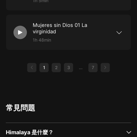
1h 5min
Pregúntale a un ateo #12: GUSTAVO ESTEBAN
ROMERO
Mujeres sin Dios 01 La
virginidad
1h 48min
Primer Capitulo de Mujeres sin Dios
1
2
3
...
7
常見問題
Himalaya 是什麼？