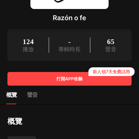
Razón o fe
124
-
65
播放
專輯時長
聲音
新人領7天免費試用
打開APP收聽
概覽
聲音
概覽