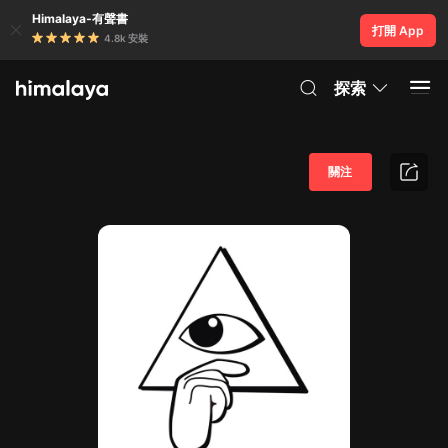
Himalaya-有聲書
打開 App
4.8k 安裝
探索
關注