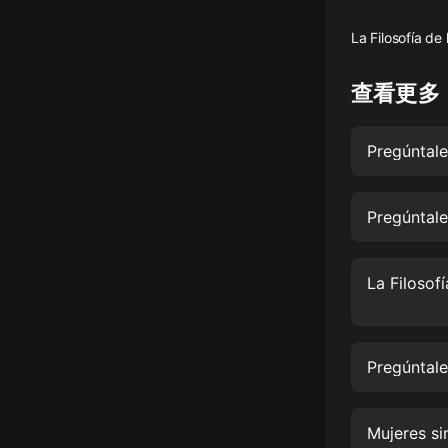
懸疑
La Filosofía de
科幻
查看更多
好書精講
外語
Pregúntale
耽美
Pregúntale
認知思維
人文
音樂
粵語
Pregúntale
頭條
娛樂
Mujeres si