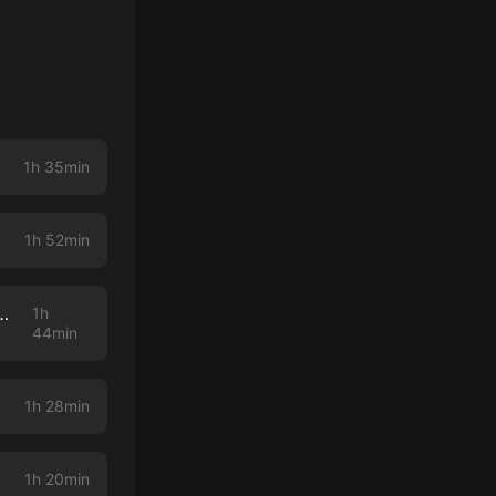
1h 35min
1h 52min
Artificial Con Grant Keegan Razón o fe Divulgación 1
1h
44min
1h 28min
1h 20min