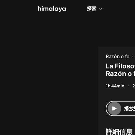
探索
全部
小說
個人成長
Razón o fe
相聲評書
La Filoso
Razón o 
兒童
1h 44min
2
歷史
情感治愈
播放
健康養生
商業財經
詳細信息
廣播劇