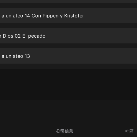
生命科學篇1-2·猴子警長科學探案記|
寶寶巴士科普
寶寶巴士
 a un ateo 14 Con Pippen y Kristofer
【新民間劇場】我的老千江湖｜ 有聲
的紫襟｜ 魔幻千手
n Dios 02 El pecado
有聲的紫襟
《夜色鋼琴曲》
 a un ateo 13
夜色鋼琴曲趙海洋
太荒吞天訣丨熱血玄幻丨紫襟領銜有
聲劇
有聲的紫襟
嫡女貴嫁 | 一刀蘇蘇團隊制作 | 古言
宮鬥重生爽文 多人有聲劇
一刀蘇蘇
中國大案紀實 | 每日一驚案！真實案
件恐怖刑偵尚文
公司信息
社區
大舌頭尚文