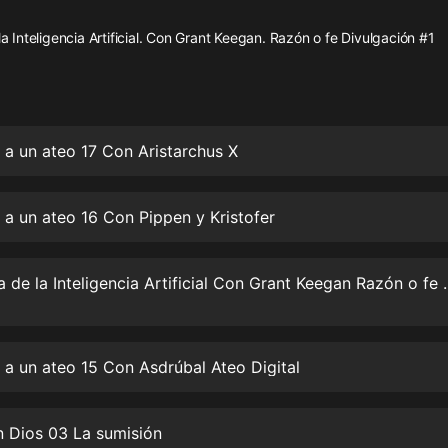
灰姑娘音樂
 la Inteligencia Artificial. Con Grant Keegan. Razón o fe Divulgación #1
郭德綱於謙相聲全集
德雲社郭德綱相聲VIP
安全警長啦咘啦哆·假期篇|新篇章加
 a un ateo 17 Con Aristarchus X
更|寶寶巴士故事
寶寶巴士
凡人修仙傳|楊洋主演影視原著|薑廣
 a un ateo 16 Con Pippen y Kristofer
濤配音多播版本
光合積木
La Filosofía de la Inteligencia 
摸金天師【第一季】（紫襟演播）
有聲的紫襟
 a un ateo 15 Con Asdrúbal Ateo Digital
無敵六皇子|爆笑穿越|無敵流皇子|安
燃領銜有聲小說
安燃
n Dios 03 La sumisión