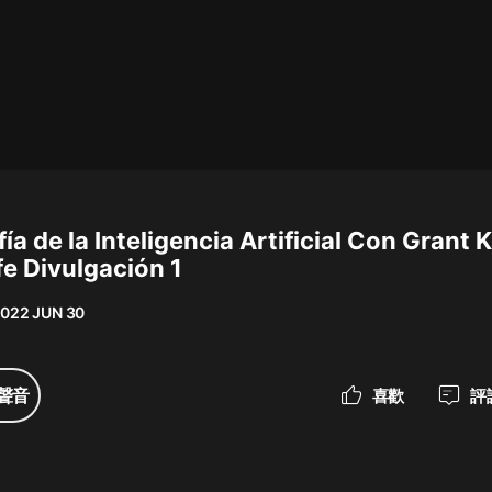
最佳女婿｜都市異能多人有聲劇｜一
種侃侃｜有聲小說
一種侃侃
米小圈上學記:一二三年級 | 暢銷出版
物
fía de la Inteligencia Artificial Con Grant
米小圈
fe Divulgación 1
破壞者聯盟篇1-4季·猴子警長科學探
案記|寶寶巴士
022 JUN 30
寶寶巴士
大奉打更人丨頭陀淵領銜多人有聲
聲音
喜歡
評
劇|暢聽全集|王鶴棣、田曦薇主演影
視劇原著|賣報小郎君
頭陀淵講故事
總有這樣的歌只想一個人聽