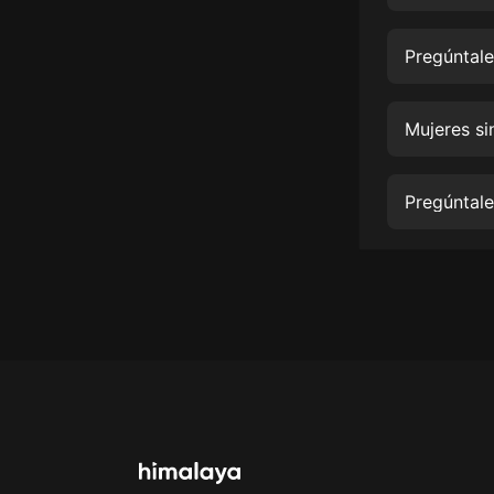
經典名著
人物傳記
Pregúntale
電影
生活
Mujeres si
英語
Pregúntale
日語
課程
少兒教育
二次元
教育培訓
IT科技
汽車