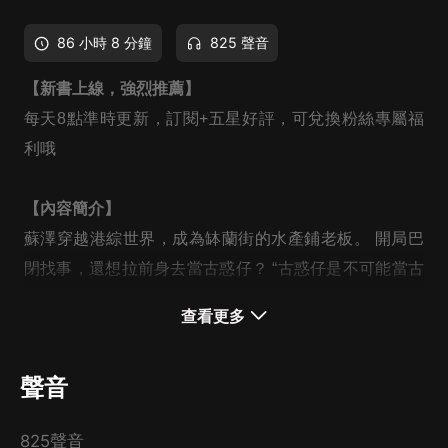
86 小時 8 分鐘
825 聲音
【新書上線，強烈推薦】
每天8點準時更新，訂閱+五星好評，可兌換粉絲專屬福
利哦
【內容簡介】
蘇澤穿越港綜世界，成為缽蘭街的水產鋪老板。 開局巴
閉找事，還想拉前身去當古惑仔？ “古惑仔是不可能當古
惑仔的，這輩子也只想著發家致富，做個合法商人！” “阿
查看更多
sir，我一個賣海鮮的隨手帶個扳手很正常吧？” “阿sir，你
可不能亂說，我可不是什麼社團大佬。” 九十年代的香江
聲音
魚龍混雜，而蘇澤運氣不錯，從其中拚了出來。 或許對
於其他人而言，九十年代的香江是崩潰的時代，而對於蘇
825聲音