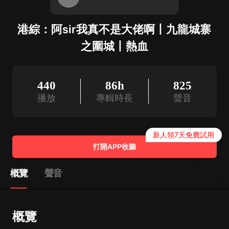
港綜：阿sir我真不是大佬啊丨九龍城寨
之圍城丨熱血
440
86h
825
播放
專輯時長
聲音
新人領7天免費試用
打開APP收聽
概覽
聲音
概覽