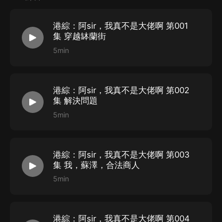
澤而言…… 這是最美好的時代。
【作者簡介】
港綜：阿sir，我真不是大佬啊 第001
餅三，不可能的世界簽約作者，作品總字數累計超過五百
集 穿越缽蘭街
萬。
5min
《港綜：阿sir，我真不想當大佬呀》首發不可能世界，
劇本殺已出，港澳臺出版已出，動漫聯合B站制作開發
（做年番）。
港綜：阿sir，我真不是大佬啊 第002
集 解決問題
5min
【主播簡介】
秋仔、陸白、一仙、王禮禮、香菇兒脆、張帆
港綜：阿sir，我真不是大佬啊 第003
集 我，蘇澤，合法商人
5min
港綜：阿sir，我真不是大佬啊 第004