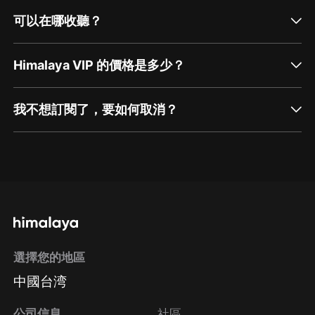
可以在哪收聽？
Himalaya VIP 的價格是多少？
我不想訂閱了，要如何取消？
通過網頁端訂閱如何取消？
點擊這裡
通過手機端訂閱如何取消？
選擇您的地區
Apple Store取消訂閱
中國台湾
方法
Google Play取消訂閱方法
公司信息
社區