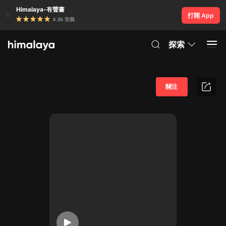
Himalaya-有聲書
打開 App
4.8k 安裝
探索
關注