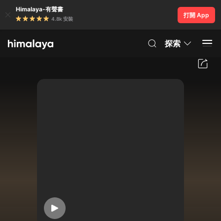
Himalaya-有聲書
打開 App
4.8k 安裝
探索