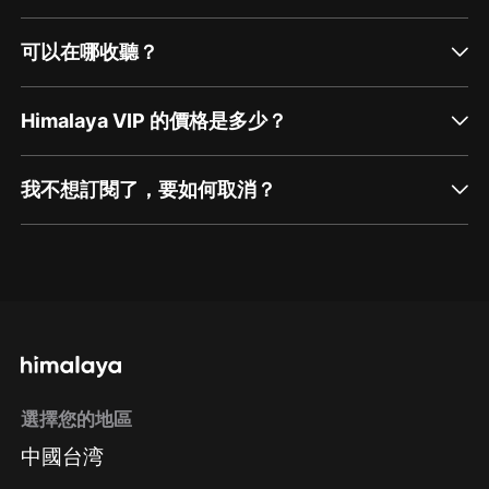
可以在哪收聽？
Himalaya VIP 的價格是多少？
我不想訂閱了，要如何取消？
通過網頁端訂閱如何取消？
點擊這裡
通過手機端訂閱如何取消？
選擇您的地區
Apple Store取消訂閱
中國台湾
方法
Google Play取消訂閱方法