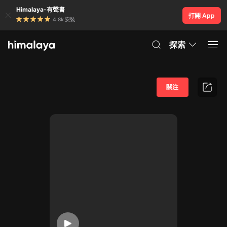
Himalaya-有聲書
打開 App
4.8k 安裝
探索
關注