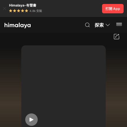
Himalaya-有聲書
打開 App
4.8k 安裝
探索