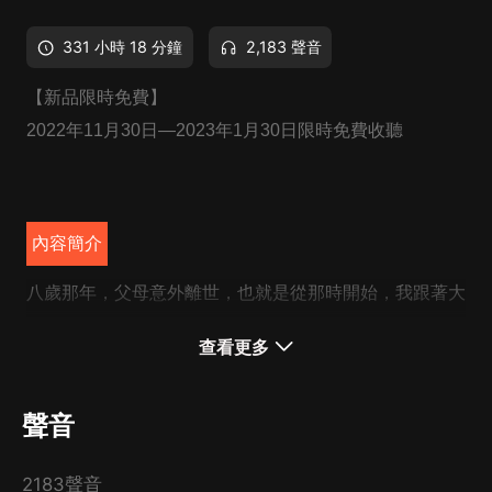
331 小時 18 分鐘
2,183 聲音
【新品限時免費】
2022年11月30日—2023年1月30日限時免費收聽
內容簡介
八歲那年，父母意外離世，也就是從那時開始，我跟著大
伯學習易學、斷卦、看宅
.....
查看更多
本以為我會按照父母的三句遺囑平淡走過這一世，卻没料
到，自救了那位女孩后，我的故事才剛剛開始
聲音
......
CAST
2183聲音