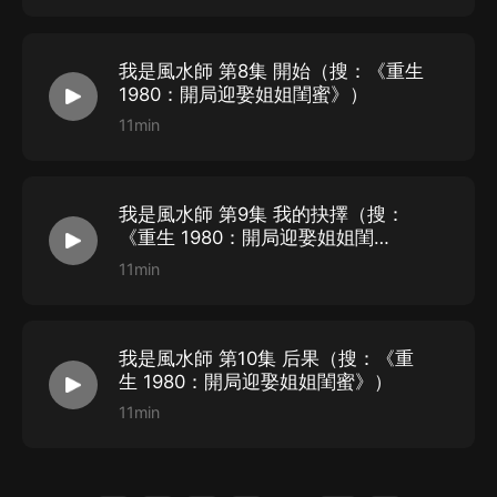
遂 非 ：崔 瑩
南 苑 ：藍 潔
我是風水師 第8集 開始（搜：《重生
清善子 ：素心淮、敖妍
1980：開局迎娶姐姐閨蜜》）
西 拉 ：苗 嬸、白豔麗
11min
STAFF
出 品 ：喜馬拉雅
我是風水師 第9集 我的抉擇（搜：
《重生 1980：開局迎娶姐姐閨
作 者 ：你是我的女主角
蜜》）
11min
項目監制：琳 琳、茗 予、子 龍、野 兔
配音導演：鈺 鳴
對 軌 ：對軌奇俠
我是風水師 第10集 后果（搜：《重
后 期 ：憑海臨風
生 1980：開局迎娶姐姐閨蜜》）
畫 本 ：泡泡龍
11min
美 工 ：小 沙
審 聽 ：傾 酒