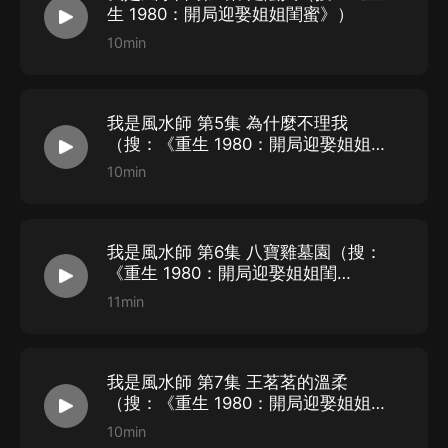
申 徒 ：呂大海、宋賈義
生 1980：開局迎娶姐姐閨蜜》）
川 艽 ：梁國豪
10min
午 夜 ：許仕光
飛你不渴：嚴子龍
大 鳯 ：嚴 濤、宋 睿
我是風水師 第5集 為什麼不理我
（搜：《重生 1980：開局迎娶姐姐
醉凡人 ：法 辰
閨蜜》）
10min
桓 嘉 ：宋 易、張 景
蘿 卜 ：上杉熊澤
閏土土 ：王茗茗
我是風水師 第6集 八寶雞墓園（搜：
奕淵酒酒：金九兒
《重生 1980：開局迎娶姐姐閨
蜜》）
犖 棋 ：薑 靈
11min
羊絨月球：上官瑾
鈺 鳴 ：唐慧英、上杉雅柔
我是風水師 第7集 王茗茗的溫柔
安 卅 ：吳蔓竹、柳絲蘊
（搜：《重生 1980：開局迎娶姐姐
段雲卿 ：上官凝
閨蜜》）
10min