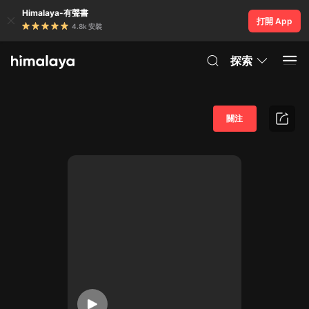
Himalaya-有聲書
打開 App
4.8k 安裝
探索
關注