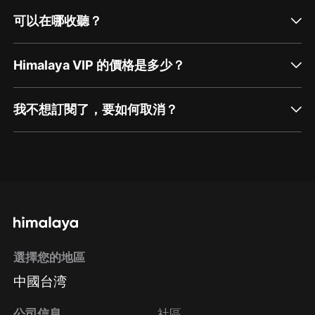
線客服】谘詢在線客服；
可以在哪收聽？
第三步：如果在線客服都未取得聯系，也可撥打客服電
話：400-838-5616
Himalaya VIP 的價格是多少？
我不想訂閱了，要如何取消？
通過網頁端訂閱如何取消？
點擊這裡
通過手機端訂閱如何取消？
選擇您的地區
Apple Store取消訂閱
中國台湾
方法
Google Play取消訂閱方法
公司信息
社區