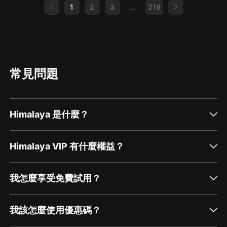
音頻統籌：聖 恩
1
2
3
...
219
購買須知
1、本作品為付費有聲書，前100集為免費試聽，購買成
功后，即可收聽。
常見問題
2、版權歸原作者所有，嚴禁翻錄成任何形式，嚴禁在任
何第三方平臺傳播，違者將追究其法律責任。
3、如在充值／購買環節遇到問題，您可通過頁面右上方
Himalaya 是什麼？
按鈕，將頁面分享至微信內使用微信支付完成購買。
4、在購買過程中，如果您有任何問題，可以按以下步驟
Himalaya VIP 有什麼權益？
谘詢在線客服：
第一步：您可在喜馬拉雅APP【賬號-聯系客服】中谘詢
我怎麼享受免費試用？
在線客服；
第二步：如果您無法聯系上APP內在線客服，可關注
我該怎麼使用優惠碼？
【喜馬拉雅APP】公眾號，通過下方菜單欄里【我的-在