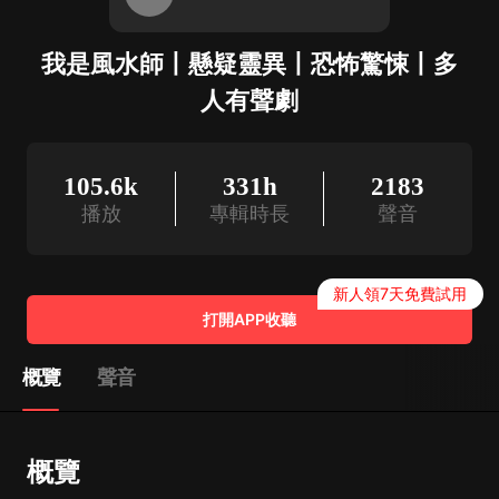
我是風水師丨懸疑靈異丨恐怖驚悚丨多
人有聲劇
105.6k
331h
2183
播放
專輯時長
聲音
新人領7天免費試用
打開APP收聽
概覽
聲音
概覽