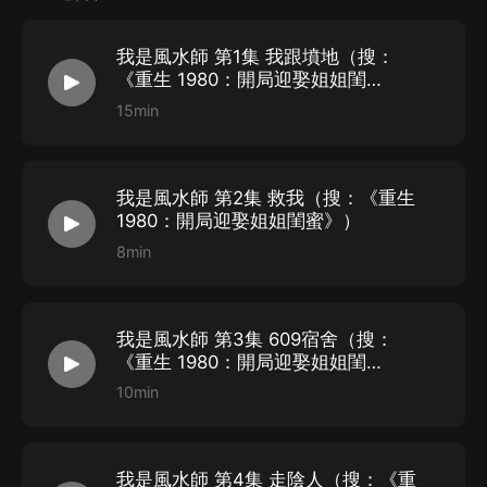
余 聲 ：旁 白、陳 年
我是風水師 第1集 我跟墳地（搜：
江潮生 ：裘偉鋒、黃天元
《重生 1980：開局迎娶姐姐閨
海 文 ：唐陽明
蜜》）
15min
山 藥 ：小和尚
拔 刀 ：徐 達、上杉謙和
LJJ
：張乾程
我是風水師 第2集 救我（搜：《重生
1980：開局迎娶姐姐閨蜜》）
嵐 肆 ：魏 寬
8min
時 秋 ：忘 機
節 能 ：宋 子、月君臨
泠 夢 ：薑 難、雪中書
我是風水師 第3集 609宿舍（搜：
大 蘇 ：薑無雙、鳳良言
《重生 1980：開局迎娶姐姐閨
蜜》）
葵 葵 ：陸 元、宋學理
10min
辰 天 ：薑 天、鵬 金
擎 空 ：大天狗、雪堂宴
我是風水師 第4集 走陰人（搜：《重