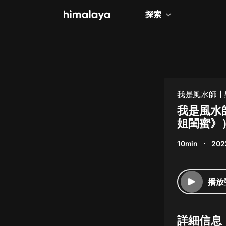
探索
全部
小說
個人成長
我是風水師丨
相聲評書
我是風水師
姐閨蜜》
兒童
10min
202
歷史
情感治愈
播放
健康養生
商業財經
詳細信息
廣播劇