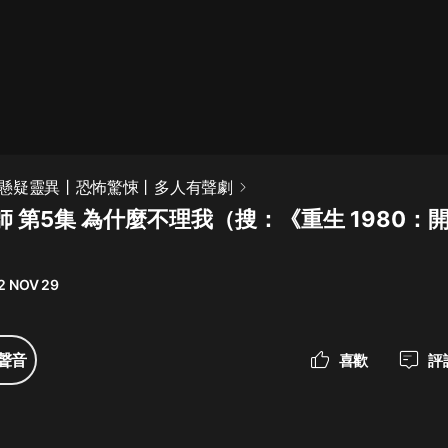
最佳女婿｜都市異能多人有聲劇｜一
種侃侃｜有聲小說
一種侃侃
米小圈上學記:一二三年級 | 暢銷出版
懸疑靈異丨恐怖驚悚丨多人有聲劇
物
 第5集 為什麼不理我（搜：《重生 1980：
米小圈
）
破壞者聯盟篇1-4季·猴子警長科學探
案記|寶寶巴士
2 NOV 29
寶寶巴士
大奉打更人丨頭陀淵領銜多人有聲
聲音
喜歡
評
劇|暢聽全集|王鶴棣、田曦薇主演影
視劇原著|賣報小郎君
頭陀淵講故事
總有這樣的歌只想一個人聽