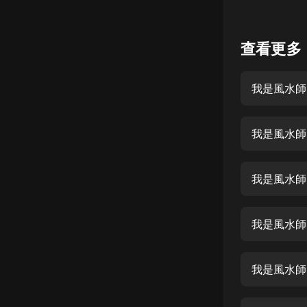
懸疑
查看更多
科幻
好書精講
我是風水師
外語
耽美
我是風水師
認知思維
人文
我是風水師
音樂
我是風水師
粵語
頭條
我是風水師
娛樂