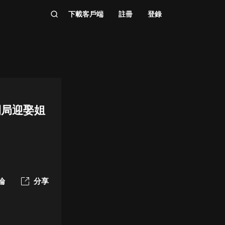
下載客戶端
註冊
登錄
開局迎娶姐
論
分享