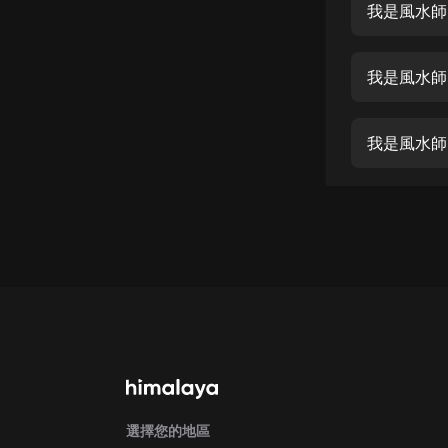
經典名著
我是風水師
人物傳記
我是風水師
電影
生活
我是風水師
英語
日語
課程
少兒教育
二次元
教育培訓
IT科技
汽車
選擇您的地區