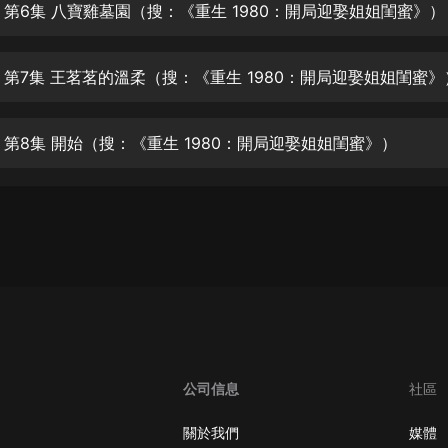
生命科學篇1-2·猴子警長科學探案記|
 第6集 八寶雞墓園（搜：《重生 1980：開局迎娶姐姐閨蜜》）
寶寶巴士科普
寶寶巴士
 第7集 王茗茗的溫柔（搜：《重生 1980：開局迎娶姐姐閨蜜》
【新民間劇場】我的老千江湖｜ 有聲
的紫襟｜ 魔幻千手
有聲的紫襟
 第8集 開始（搜：《重生 1980：開局迎娶姐姐閨蜜》）
《夜色鋼琴曲》
夜色鋼琴曲趙海洋
太荒吞天訣丨熱血玄幻丨紫襟領銜有
聲劇
有聲的紫襟
嫡女貴嫁 | 一刀蘇蘇團隊制作 | 古言
宮鬥重生爽文 多人有聲劇
一刀蘇蘇
公司信息
社區
中國大案紀實 | 每日一驚案！真實案
件恐怖刑偵尚文
關於我們
媒體
大舌頭尚文