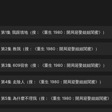
灰姑娘音樂
郭德綱於謙相聲全集
德雲社郭德綱相聲VIP
 第1集 我跟墳地（搜：《重生 1980：開局迎娶姐姐閨蜜》）
安全警長啦咘啦哆·假期篇|新篇章加
更|寶寶巴士故事
寶寶巴士
 第2集 救我（搜：《重生 1980：開局迎娶姐姐閨蜜》）
凡人修仙傳|楊洋主演影視原著|薑廣
濤配音多播版本
光合積木
 第3集 609宿舍（搜：《重生 1980：開局迎娶姐姐閨蜜》）
摸金天師【第一季】（紫襟演播）
有聲的紫襟
 第4集 走陰人（搜：《重生 1980：開局迎娶姐姐閨蜜》）
無敵六皇子|爆笑穿越|無敵流皇子|安
 第5集 為什麼不理我（搜：《重生 1980：開局迎娶姐姐閨蜜》
燃領銜有聲小說
安燃