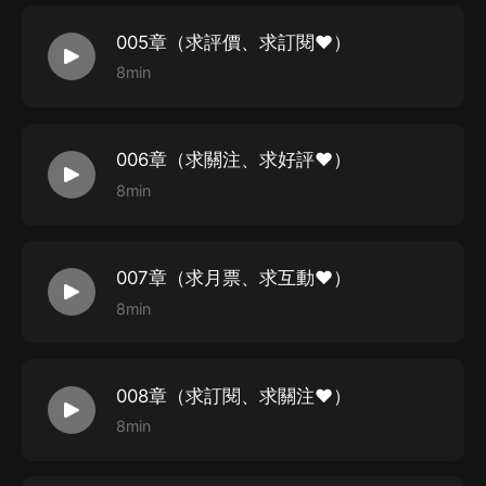
夢煙：喜小雨
005章（求評價、求訂閱♥）
系統：喜小馬
8min
星主：喜小峰
靈天機：毒鬥羅
006章（求關注、求好評♥）
龍套參演：喜小驪、祁玉清、百川先生、賈母等
8min
007章（求月票、求互動♥）
8min
008章（求訂閱、求關注♥）
8min