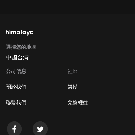
點擊這裡
通過手機端訂閱如何取消？
選擇您的地區
Apple Store取消訂閱
中國台湾
方法
Google Play取消訂閱方法
公司信息
社區
關於我們
媒體
聯繫我們
兌換權益