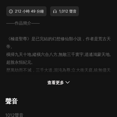
212 小時 49 分鐘
1,012 聲音
——作品簡介——
《
極道聖尊
》是已完結的幻想修仙類小說，作者是荒古天
帝。
橫掃九天十地,縱橫六合八方,無敵三千寰宇,逍遙鴻蒙天地,
超脫永恒紀元,
歷萬劫而不滅，
三千大道,混沌為尊;立大衛天庭,統無儘天
地,證極道聖尊。
查看更多
你他丫的，人不犯我，我不犯人，人若犯我，滅其滿門！
“
聲音
商寶寶，弄他！
三世修煉，重新生
1012聲音