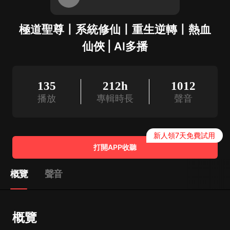
極道聖尊丨系統修仙丨重生逆轉丨熱血
仙俠 | AI多播
135
212h
1012
播放
專輯時長
聲音
新人領7天免費試用
打開APP收聽
概覽
聲音
概覽