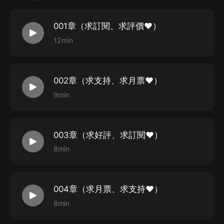
系統傍身，誰與爭鋒
001章（求訂閱、求評價♥）
——收聽福利——
12min
1.
感謝點讚收藏、訂閱評論，月票每滿100加更5集！好
評訂閱冠名加更
2.
不得用於翻錄或任何形式轉移其他平臺
002章（求支持、求月票♥）
3.
修仙爽文點擊收聽
9min
4.
系統爽文爽到G點
——主播簡介——
003章（求好評、求訂閱♥）
溪涼：網文作家、二級心理谘詢師、國家二級運動員、喜
8min
馬拉雅A+簽約主播
004章（求月票、求支持♥）
——角色簡介——
8min
旁白：喜小玖
商衛：歐辰