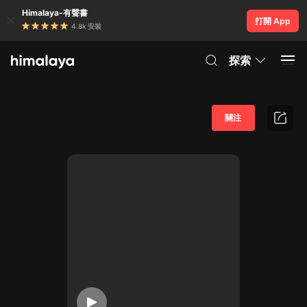
Himalaya-有聲書
打開 App
4.8k 安裝
探索
關注