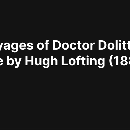
最佳女婿｜都市異能多人有聲劇｜一
種侃侃｜有聲小說
ages of Doctor Dolitt
一種侃侃
米小圈上學記:一二三年級 | 暢銷出版
 by Hugh Lofting (18
物
米小圈
破壞者聯盟篇1-4季·猴子警長科學探
案記|寶寶巴士
寶寶巴士
大奉打更人丨頭陀淵領銜多人有聲
劇|暢聽全集|王鶴棣、田曦薇主演影
視劇原著|賣報小郎君
頭陀淵講故事
總有這樣的歌只想一個人聽