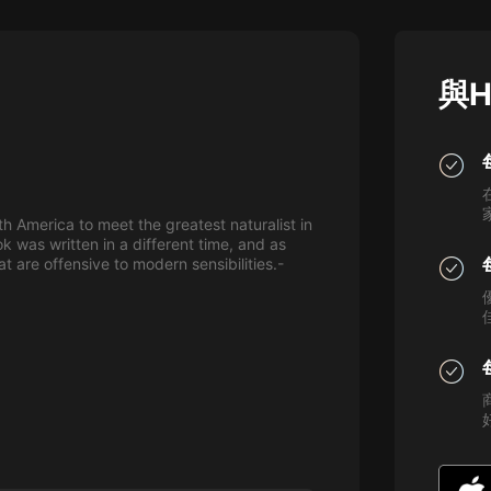
灰姑娘音樂
郭德綱於謙相聲全集
與H
德雲社郭德綱相聲VIP
安全警長啦咘啦哆·假期篇|新篇章加
更|寶寶巴士故事
寶寶巴士
uth America to meet the greatest naturalist in
凡人修仙傳|楊洋主演影視原著|薑廣
k was written in a different time, and as
濤配音多播版本
 are offensive to modern sensibilities.-
光合積木
摸金天師【第一季】（紫襟演播）
有聲的紫襟
無敵六皇子|爆笑穿越|無敵流皇子|安
燃領銜有聲小說
安燃