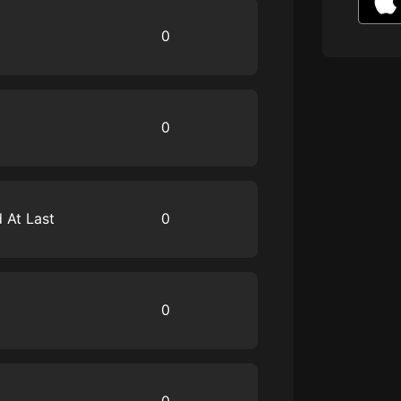
生命科學篇1-2·猴子警長科學探案記|
寶寶巴士科普
0
寶寶巴士
【新民間劇場】我的老千江湖｜ 有聲
的紫襟｜ 魔幻千手
有聲的紫襟
0
《夜色鋼琴曲》
夜色鋼琴曲趙海洋
d At Last
0
太荒吞天訣丨熱血玄幻丨紫襟領銜有
聲劇
有聲的紫襟
嫡女貴嫁 | 一刀蘇蘇團隊制作 | 古言
宮鬥重生爽文 多人有聲劇
0
一刀蘇蘇
中國大案紀實 | 每日一驚案！真實案
件恐怖刑偵尚文
大舌頭尚文