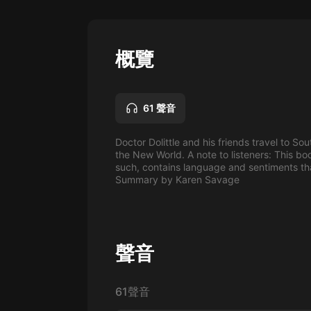
懸疑
科幻
概覽
好書精講
外語
61 聲音
耽美
Doctor Dolittle and his friends travel to So
認知思維
the New World. A note to listeners: This boo
such, contains language and sentiments that
人文
Summary by Karen Savage
音樂
粵語
聲音
頭條
娛樂
61聲音