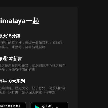
imalaya一起
每天15分鐘
在碎片的時間裡，學習一個知識點；通勤時、
家務時、運動時，隨時隨地暢聽
每週1本新書
優選最新最熱暢銷書，資深編輯精心挑選榜單
佳作，只聽有價值的好書
每年10大系列
商業財經、歷史文化、親子育兒，同系列好書
好課一網打盡，帶你深入探究一個主題