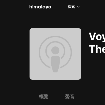
探索
全部
小說
Voy
個人成長
The
相聲評書
兒童
歷史
情感治愈
健康養生
商業財經
概覽
聲音
廣播劇