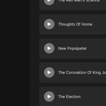
The Red Man's Science
戲曲
旅遊
免費專區
Thoughts Of Home
暢銷書
其他
New Popsipetel
The Coronation Of King J
The Election