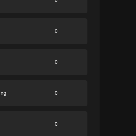
0
大秦：不裝了，你爹我是秦始皇丨爆
笑穿越丨伍壹劇社多人劇|趙家繼承
人秦朝
伍壹劇社
0
詭秘之主 | 多人有聲劇丨同名動畫原
著 | 西幻克蘇魯 | 烏賊作品
8082Audio
重生1980：開局迎娶姐姐閨蜜丨頭
0
陀淵領銜丨重生八零丨精品多人有聲
劇
頭陀淵講故事
成何體統丨雙穿反套路爆笑爽文丨冷
月淺淺&倔強的小紅丨精品多人有聲
ong
0
劇
o冷月淺淺o
0