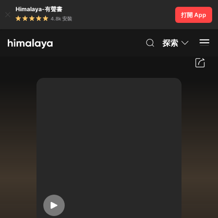
Himalaya-有聲書
打開 App
4.8k 安裝
探索