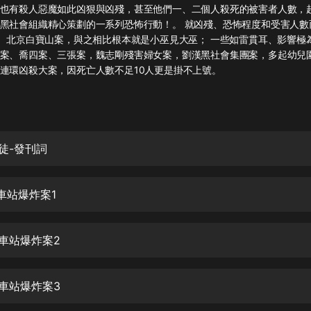
灰姑娘音樂
也有殺人惡魔如此凶狠與凶殘，甚至他們一、二個人殺死的被害者人數，
黑社會組織精心策劃的一系列恐怖行動！。 就凶殘、恐怖程度和受害人數
案、北京白寶山案，與之相比根本就是小巫見大巫； 一些如雷貫耳、影響極
郭德綱於謙相聲全集
案、喬四案、三張案，魏志剛殘害婦女案，劉漢黑社會集團案，多起幼兒
德雲社郭德綱相聲VIP
連環凶殺大案，因死亡人數不足10人更是掛不上號。
安全警長啦咘啦哆·假期篇|新篇章加
更|寶寶巴士故事
寶寶巴士
凶徒-發刊詞
凡人修仙傳|楊洋主演影視原著|薑廣
濤配音多播版本
光合積木
車站爆炸案1
摸金天師【第一季】（紫襟演播）
有聲的紫襟
火車站爆炸案2
無敵六皇子|爆笑穿越|無敵流皇子|安
燃領銜有聲小說
火車站爆炸案3
安燃