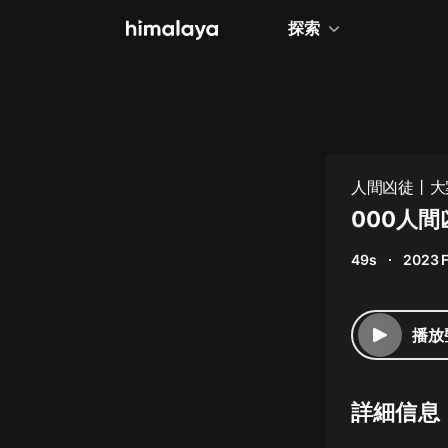
探索
全部
小說
個人成長
人間凶徒丨大
相聲評書
000人間
兒童
49s
2023 
歷史
情感治愈
播放
健康養生
商業財經
詳細信息
廣播劇