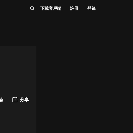
下載客戶端
註冊
登錄
論
分享