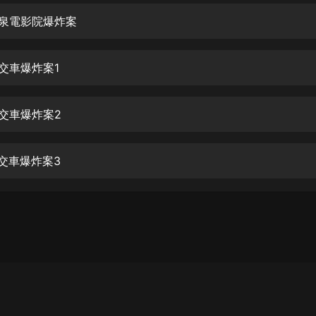
生命科學篇1-2·猴子警長科學探案記|
寶寶巴士科普
陽泉電影院爆炸案
寶寶巴士
【新民間劇場】我的老千江湖｜ 有聲
公交車爆炸案1
的紫襟｜ 魔幻千手
有聲的紫襟
公交車爆炸案2
《夜色鋼琴曲》
夜色鋼琴曲趙海洋
公交車爆炸案3
太荒吞天訣丨熱血玄幻丨紫襟領銜有
聲劇
有聲的紫襟
嫡女貴嫁 | 一刀蘇蘇團隊制作 | 古言
宮鬥重生爽文 多人有聲劇
一刀蘇蘇
中國大案紀實 | 每日一驚案！真實案
件恐怖刑偵尚文
大舌頭尚文