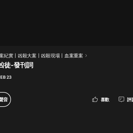
最佳女婿｜都市異能多人有聲劇｜一
種侃侃｜有聲小說
一種侃侃
米小圈上學記:一二三年級 | 暢銷出版
案紀實丨凶殺大案丨凶殺現場丨血案重案
物
凶徒-發刊詞
米小圈
FEB 23
破壞者聯盟篇1-4季·猴子警長科學探
案記|寶寶巴士
寶寶巴士
聲音
喜歡
評
大奉打更人丨頭陀淵領銜多人有聲
劇|暢聽全集|王鶴棣、田曦薇主演影
視劇原著|賣報小郎君
頭陀淵講故事
總有這樣的歌只想一個人聽