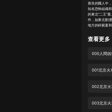
善良的國人中，
懸疑
知名恐怖組織和
的東北“二王”
科幻
件，如東北劉湧
地方的碎屍案和
好書精講
外語
查看更多
耽美
000人間
認知思維
人文
001北京火
音樂
粵語
002北京
頭條
娛樂
003北京