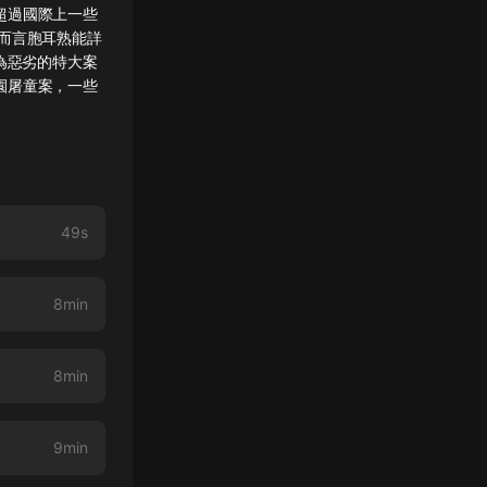
超過國際上一些
而言胞耳熟能詳
為惡劣的特大案
園屠童案，一些
49s
8min
8min
9min