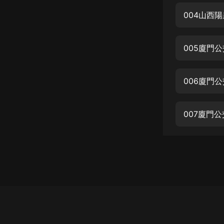
經典名著
004山西
人物傳記
電影
005廈門
生活
英語
006廈門
日語
007廈門
課程
少兒教育
二次元
教育培訓
IT科技
汽車