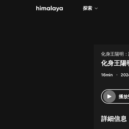
探索
全部
小說
個人成長
化身王陽明：
相聲評書
化身王陽
兒童
16min
202
歷史
情感治愈
播放
健康養生
商業財經
詳細信息
廣播劇