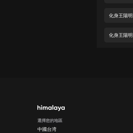
經典名著
人物傳記
電影
生活
英語
日語
課程
少兒教育
二次元
教育培訓
IT科技
選擇您的地區
汽車
中國台湾