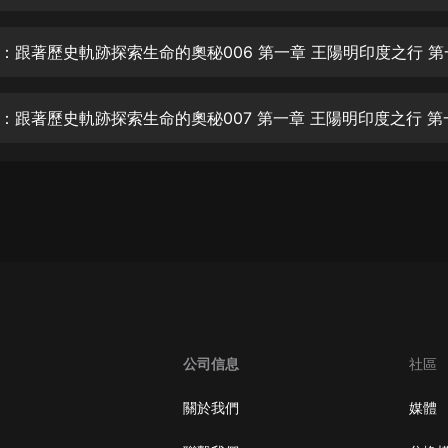
生命科學篇1-2·猴子警長科學探案記|
寶寶巴士科普
寶寶巴士
【新民間劇場】我的老千江湖｜ 有聲
的紫襟｜ 魔幻千手
有聲的紫襟
《夜色鋼琴曲》
夜色鋼琴曲趙海洋
太荒吞天訣丨熱血玄幻丨紫襟領銜有
聲劇
有聲的紫襟
嫡女貴嫁 | 一刀蘇蘇團隊制作 | 古言
宮鬥重生爽文 多人有聲劇
公司信息
社區
一刀蘇蘇
中國大案紀實 | 每日一驚案！真實案
關於我們
媒體
件恐怖刑偵尚文
大舌頭尚文