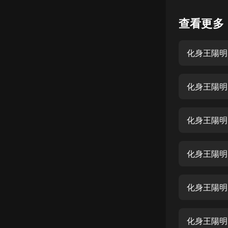
懸疑
查看更多
科幻
化身王陽明
好書精講
外語
化身王陽明
耽美
認知思維
人文
音樂
粵語
頭條
娛樂