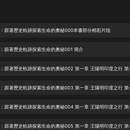
灰姑娘音樂
郭德綱於謙相聲全集
德雲社郭德綱相聲VIP
：跟著歷史軌跡探索生命的奧秘000本書部分精彩片段
安全警長啦咘啦哆·假期篇|新篇章加
更|寶寶巴士故事
：跟著歷史軌跡探索生命的奧秘001 簡介
寶寶巴士
凡人修仙傳|楊洋主演影視原著|薑廣
濤配音多播版本
光合積木
摸金天師【第一季】（紫襟演播）
有聲的紫襟
無敵六皇子|爆笑穿越|無敵流皇子|安
燃領銜有聲小說
安燃