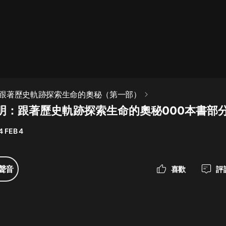
最佳女婿｜都市異能多人有聲劇｜一
種侃侃｜有聲小說
一種侃侃
米小圈上學記:一二三年級 | 暢銷出版
跟著歷史軌跡探索生命的奧秘（第一部）
物
明：跟著歷史軌跡探索生命的奧秘000本書部
米小圈
4 FEB 4
破壞者聯盟篇1-4季·猴子警長科學探
案記|寶寶巴士
寶寶巴士
聲音
喜歡
評
大奉打更人丨頭陀淵領銜多人有聲
劇|暢聽全集|王鶴棣、田曦薇主演影
視劇原著|賣報小郎君
頭陀淵講故事
總有這樣的歌只想一個人聽