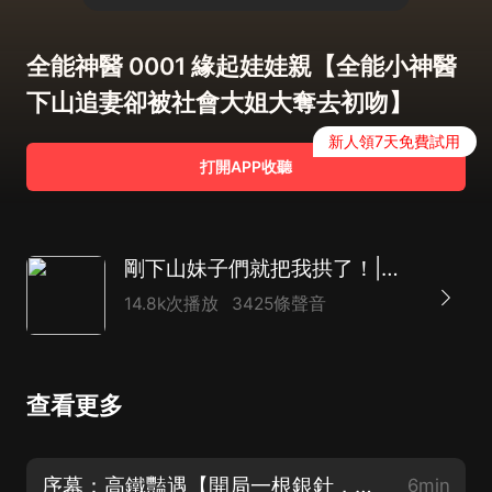
全能神醫 0001 緣起娃娃親【全能小神醫
下山追妻卻被社會大姐大奪去初吻】
新人領7天免費試用
打開APP收聽
剛下山妹子們就把我拱了！|全能神醫||藍冰演播
14.8k次播放
3425條聲音
查看更多
序幕：高鐵豔遇【開局一根銀針，玩轉美色與官場！】
6min