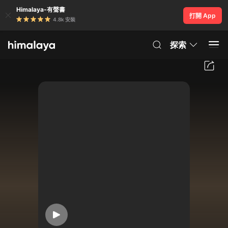
Himalaya-有聲書
打開 App
4.8k 安裝
探索