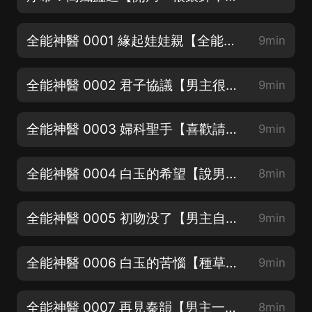
全能神醫 0001 緣起娃娃親【全能小神醫下山追妻卻被社會大姐大奪去初吻】
9min
全能神醫 0002 君子協議【男主很弱？不，很快就讓你知道牛批成啥樣！】
9min
全能神醫 0003 婦科聖手【喜歡請好評、推薦、訂閱哦！感謝您的支持！】
9min
全能神醫 0004 白玉的希望【說男主慫的你别跑，往后聽聽你再評論！】
8min
全能神醫 0005 初吻没了【男主自帶高能就地發育，好戲才剛開始】
9min
全能神醫 0006 白玉的苦惱【種草！30多位聲優出演，聲音炒雞好聽】
9min
全能神醫 0007 再見秦韻【男主一點不舔狗，全世界都要舔他好嗎！】
8min